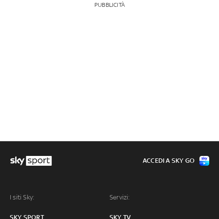
PUBBLICITÀ
ACCEDI A SKY GO
I siti Sky:
Servizi:
SKY SPORT
SKY TV