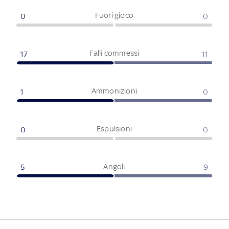
Fuori gioco
0
0
Falli commessi
17
11
Ammonizioni
1
0
Espulsioni
0
0
Angoli
5
9