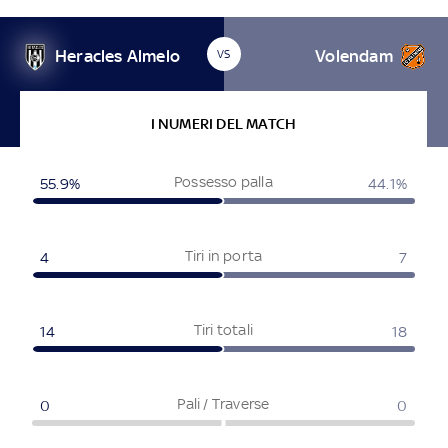
Heracles Almelo
Volendam
VS
I NUMERI DEL MATCH
Possesso palla
55.9
%
44.1
%
Tiri in porta
4
7
Tiri totali
14
18
Pali / Traverse
0
0