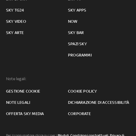
SKY TG24
SKY APPS
SKY VIDEO
NOW
SKY ARTE
SKY BAR
SPAZI SKY
PROGRAMMI
Note legali:
GESTIONE COOKIE
COOKIE POLICY
NOTE LEGALI
DICHIARAZIONE DI ACCESSIBILITÀ
OFFERTA SKY MEDIA
CORPORATE
Per il consumatore clicca qui per i
Moduli, Condizioni contrattuali
,
Privacy &