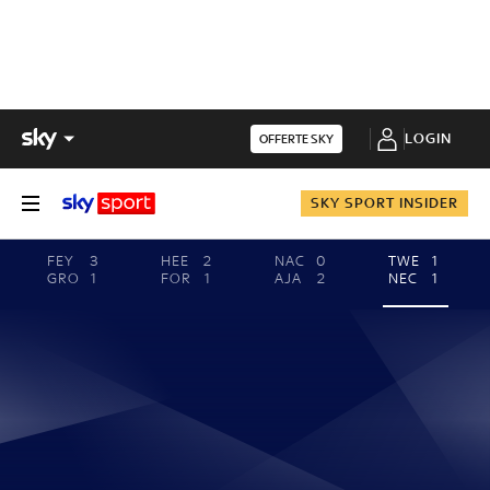
LOGIN
OFFERTE SKY
SKY SPORT INSIDER
FEY
3
HEE
2
NAC
0
TWE
1
GRO
1
FOR
1
AJA
2
NEC
1