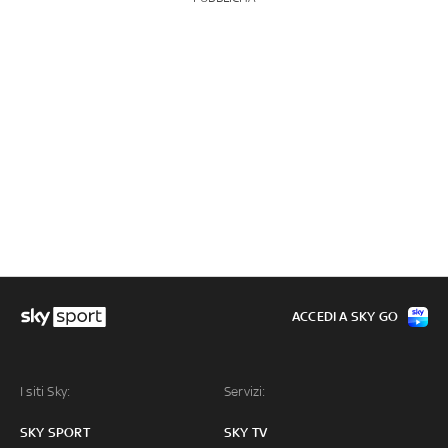
ACCEDI A SKY GO
I siti Sky:
Servizi:
SKY SPORT
SKY TV