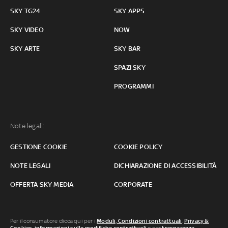
SKY TG24
SKY APPS
SKY VIDEO
NOW
SKY ARTE
SKY BAR
SPAZI SKY
PROGRAMMI
Note legali:
GESTIONE COOKIE
COOKIE POLICY
NOTE LEGALI
DICHIARAZIONE DI ACCESSIBILITÀ
OFFERTA SKY MEDIA
CORPORATE
Per il consumatore clicca qui per i
Moduli, Condizioni contrattuali
,
Privacy &
Cookies
,
informazioni sulle modifiche contrattuali
o per
trasparenza