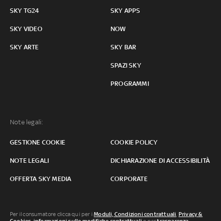
SKY TG24
SKY APPS
SKY VIDEO
NOW
SKY ARTE
SKY BAR
SPAZI SKY
PROGRAMMI
Note legali:
GESTIONE COOKIE
COOKIE POLICY
NOTE LEGALI
DICHIARAZIONE DI ACCESSIBILITÀ
OFFERTA SKY MEDIA
CORPORATE
Per il consumatore clicca qui per i
Moduli, Condizioni contrattuali
,
Privacy &
Cookies
,
informazioni sulle modifiche contrattuali
o per
trasparenza