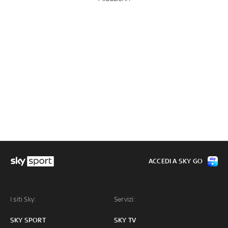
ACCEDI A SKY GO
I siti Sky:
Servizi:
SKY SPORT
SKY TV