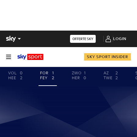
LOGIN
OFFERTE SKY
SKY SPORT INSIDER
VOL
0
FOR
1
ZWO
1
AZ
2
HEE
2
FEY
2
HER
0
TWE
2