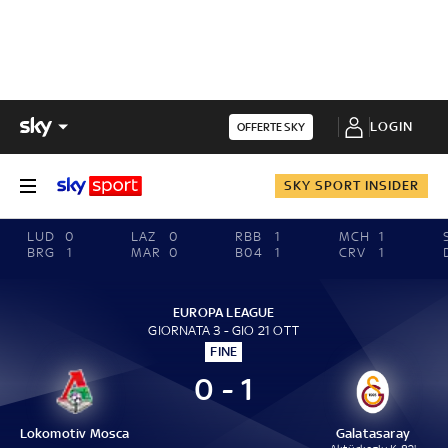
LOGIN
OFFERTE SKY
SKY SPORT INSIDER
LUD
0
LAZ
0
RBB
1
MCH
1
BRG
1
MAR
0
B04
1
CRV
1
EUROPA LEAGUE
GIORNATA 3 - GIO 21 OTT
FINE
0 - 1
Lokomotiv Mosca
Galatasaray