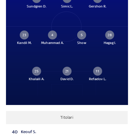
Sundgren D.
Simic L.
Gershon R.
23
4
5
28
Kandil M.
Muhammad A.
Show
Hagag I.
25
21
11
Khalaili A.
David D.
Refaelov L.
Titolari
40
Keouf S.