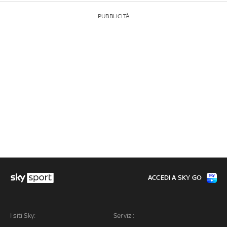
PUBBLICITÀ
ACCEDI A SKY GO
I siti Sky:
Servizi: