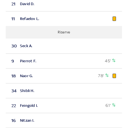
21
David D.
11
Refaelov L.
Riserve
30
Seck A.
45'
9
Pierrot F.
78'
18
Naor G.
34
Shibli H.
61'
22
Feingold I.
16
Nitzan I.