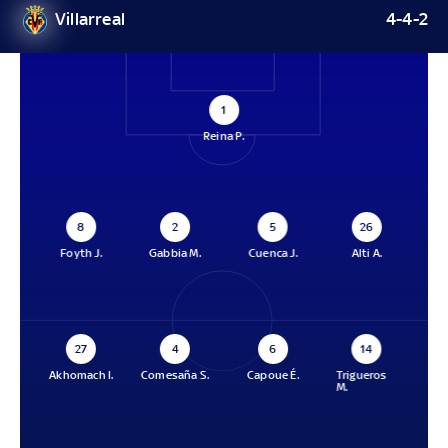
Villarreal
4-4-2
1
Reina P.
8
2
5
26
Foyth J.
Gabbia M.
Cuenca J.
Alti A.
27
4
6
14
Akhomach I.
Comesaña S.
Capoue É.
Trigueros
M.