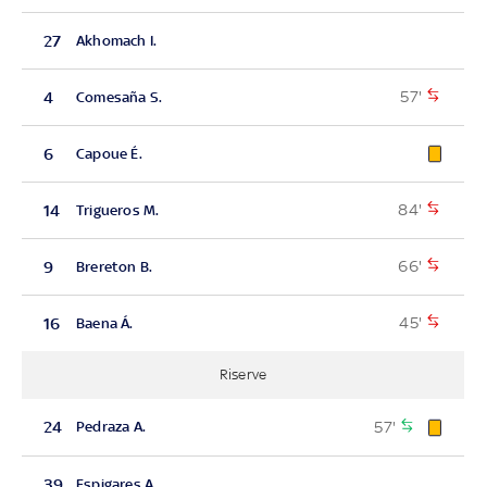
27
Akhomach I.
57'
4
Comesaña S.
6
Capoue É.
84'
14
Trigueros M.
66'
9
Brereton B.
45'
16
Baena Á.
Riserve
57'
24
Pedraza A.
39
Espigares A.