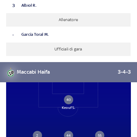
3
Albiol R.
Allenatore
-
García Toral M.
Ufficiali di gara
Maccabi Haifa
3-4-3
40
Keouf S.
2
44
55