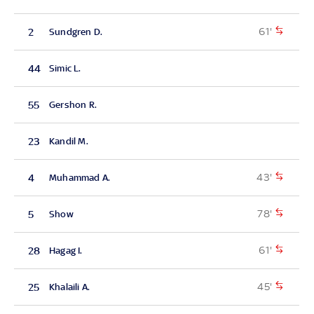
61'
2
Sundgren D.
44
Simic L.
55
Gershon R.
23
Kandil M.
43'
4
Muhammad A.
78'
5
Show
61'
28
Hagag I.
45'
25
Khalaili A.