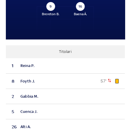
9
16
Brereton B.
Baena Á.
Titolari
1
Reina P.
57'
8
Foyth J.
2
Gabbia M.
5
Cuenca J.
26
Alti A.