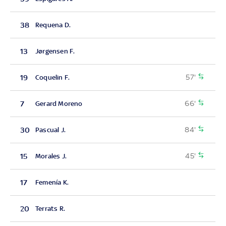
38
Requena D.
13
Jørgensen F.
57'
19
Coquelin F.
66'
7
Gerard Moreno
84'
30
Pascual J.
45'
15
Morales J.
17
Femenía K.
20
Terrats R.