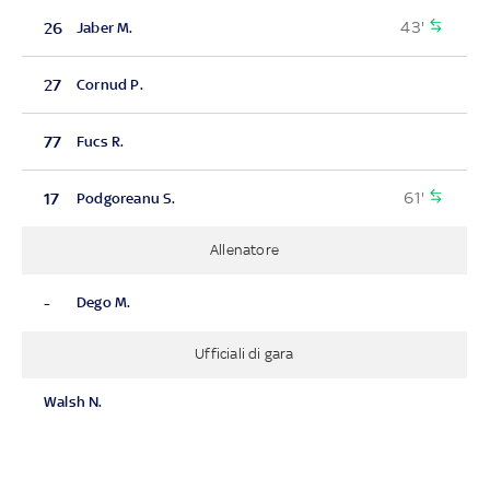
43'
26
Jaber M.
27
Cornud P.
77
Fucs R.
61'
17
Podgoreanu S.
Allenatore
-
Dego M.
Ufficiali di gara
Walsh N.