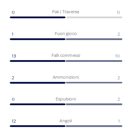
Pali / Traverse
0
0
Fuori gioco
1
2
Falli commessi
13
10
Ammonizioni
2
2
Espulsioni
0
2
Angoli
12
1