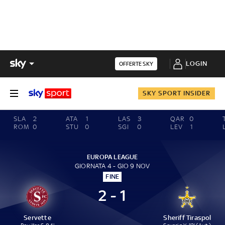
LOGIN
OFFERTE SKY
SKY SPORT INSIDER
SLA
2
ATA
1
LAS
3
QAR
0
ROM
0
STU
0
SGI
0
LEV
1
EUROPA LEAGUE
GIORNATA 4 - GIO 9 NOV
FINE
2 - 1
Servette
Sheriff Tiraspol