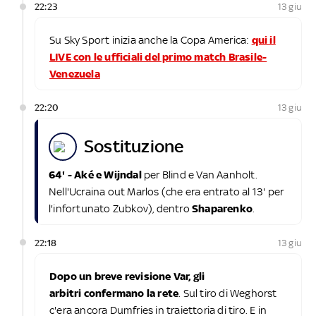
22:23
13 giu
Su Sky Sport inizia anche la Copa America:
qui il
LIVE con le ufficiali del primo match Brasile-
Venezuela
22:20
13 giu
sostituzione
64' - Aké e Wijndal
per Blind e Van Aanholt.
Nell'Ucraina out Marlos (che era entrato al 13' per
l'infortunato Zubkov), dentro
Shaparenko
.
22:18
13 giu
Dopo un breve revisione Var, gli
arbitri confermano la rete
. Sul tiro di Weghorst
c'era ancora Dumfries in traiettoria di tiro. E in