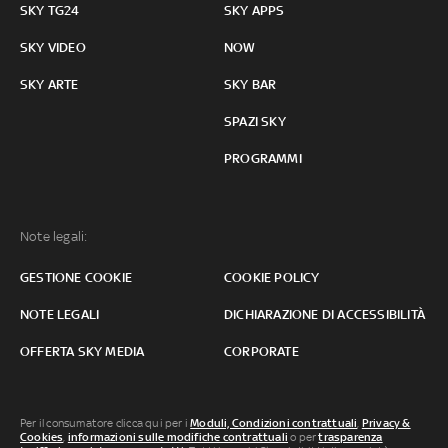
SKY TG24
SKY APPS
SKY VIDEO
NOW
SKY ARTE
SKY BAR
SPAZI SKY
PROGRAMMI
Note legali:
GESTIONE COOKIE
COOKIE POLICY
NOTE LEGALI
DICHIARAZIONE DI ACCESSIBILITÀ
OFFERTA SKY MEDIA
CORPORATE
Per il consumatore clicca qui per i
Moduli, Condizioni contrattuali
,
Privacy &
Cookies
,
informazioni sulle modifiche contrattuali
o per
trasparenza