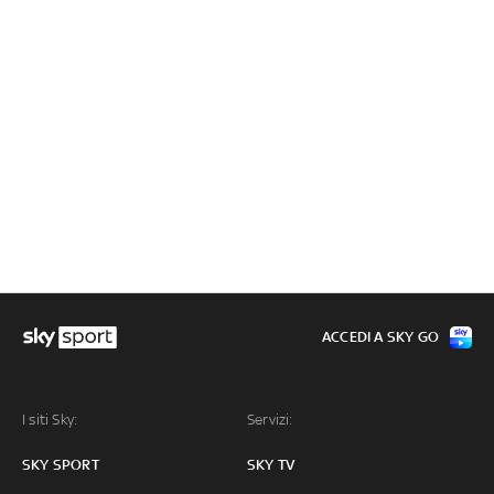
ACCEDI A SKY GO
I siti Sky:
Servizi:
SKY SPORT
SKY TV