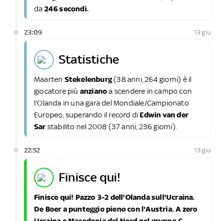
da
246 secondi.
23:09
13 giu
statistiche
Maarten
Stekelenburg
(38 anni, 264 giorni) è il
giocatore più
anziano
a scendere in campo con
l'Olanda in una gara del Mondiale/Campionato
Europeo, superando il record di
Edwin van der
Sar
stabilito nel 2008 (37 anni, 236 giorni).
22:52
13 giu
finisce qui!
Finisce qui! Pazzo 3-2 dell'Olanda sull'Ucraina.
De Boer a punteggio pieno con l'Austria. A zero