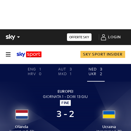
LOGIN
OFFERTE SKY
SKY SPORT INSIDER
ENG
1
AUT
3
NED
3
HRV
0
MKD
1
UKR
2
EUROPEI
GIORNATA 1 - DOM 13 GIU
FINE
3 - 2
Olanda
Ucraina