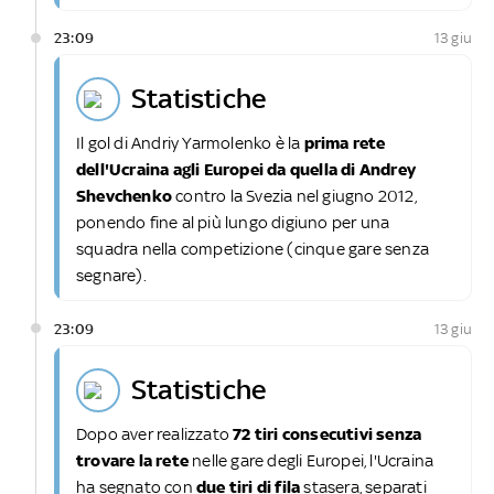
23:09
13 giu
statistiche
Il gol di Andriy Yarmolenko è la
prima rete
dell'Ucraina agli Europei da quella di Andrey
Shevchenko
contro la Svezia nel giugno 2012,
ponendo fine al più lungo digiuno per una
squadra nella competizione (cinque gare senza
segnare).
23:09
13 giu
statistiche
Dopo aver realizzato
72 tiri consecutivi senza
trovare la rete
nelle gare degli Europei, l'Ucraina
ha segnato con
due tiri di fila
stasera, separati