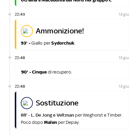
Ucraina e Macedonia del Nord nel gruppo C
22:49
13 giu
ammonizione!
93' -
Giallo per
Sydorchuk
.
22:48
13 giu
90' - Cinque
di recupero.
22:48
13 giu
sostituzione
88' - L. De Jong e Veltman
per Weghorst e Timber.
Poco dopo
Malen
per Depay.