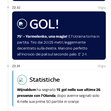
22:32
13 giu
GOL!
75' - Yarmolenko, una magia!
E l'Ucraina torna in
partita. Tiro dai 20/25 metri, leggermente
decentrato sulla destra. Mancino perfetto
all'incrocio dei pali sul secondo palo. E' 2-1.
22:31
13 giu
statistiche
Wijnaldum
ha segnato
15 gol nelle sue ultime 26
presenze con l'Olanda
, dopo averne segnati solo
8 nelle sue prime 50 partite in oranje.