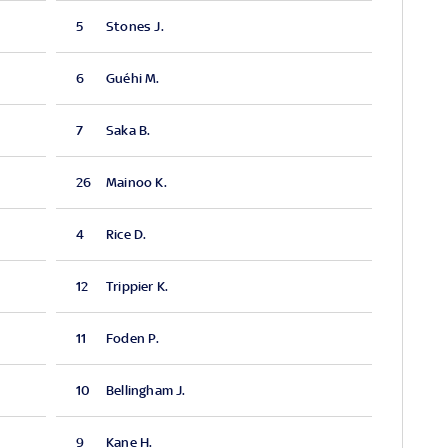
5
Stones J.
6
Guéhi M.
7
Saka B.
26
Mainoo K.
4
Rice D.
12
Trippier K.
11
Foden P.
10
Bellingham J.
9
Kane H.