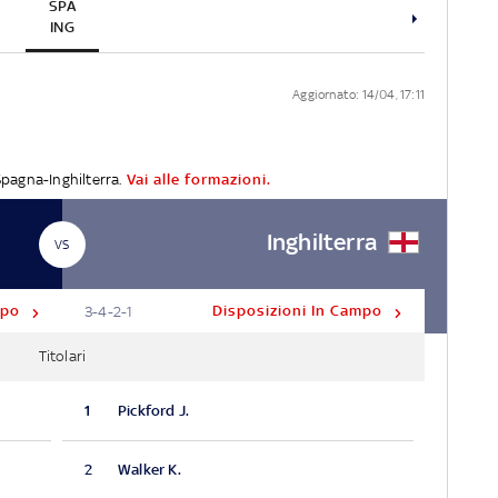
SPA
ING
Aggiornato: 14/04, 17:11
 Spagna-Inghilterra.
Vai alle formazioni.
Inghilterra
VS
mpo
Disposizioni In Campo
3-4-2-1
Titolari
1
Pickford J.
2
Walker K.