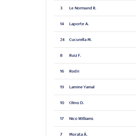
3
Le Normand R.
14
Laporte A.
24
Cucurella M.
8
Ruiz F.
16
Rodri
19
Lamine Yamal
10
Olmo D.
17
Nico Williams
7
Morata Á.