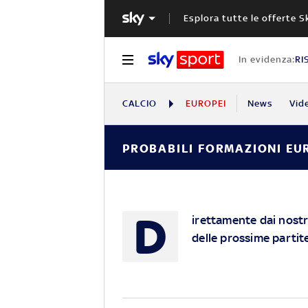
Esplora tutte le offerte S
In evidenza:
RI
CALCIO
EUROPEI
News
Vid
PROBABILI FORMAZIONI EU
D
irettamente dai nostri
delle prossime partit