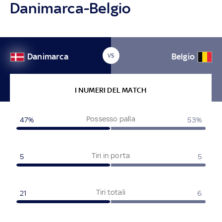
Danimarca-Belgio
Danimarca
Belgio
VS
I NUMERI DEL MATCH
Possesso palla
47%
53%
Tiri in porta
5
5
Tiri totali
21
6