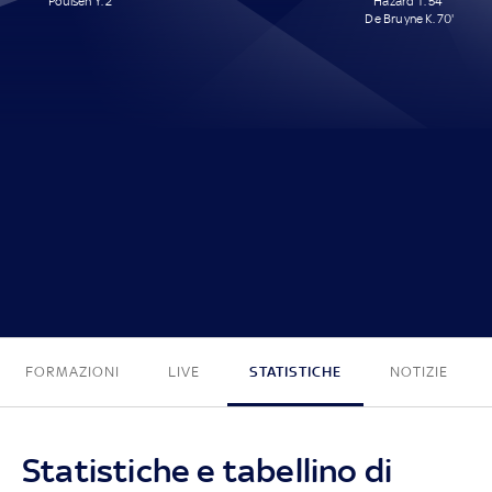
Poulsen Y. 2'
Hazard T. 54'
De Bruyne K. 70'
1 - 2
FORMAZIONI
LIVE
STATISTICHE
NOTIZIE
Statistiche e tabellino di