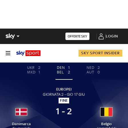
LOGIN
OFFERTE SKY
SKY SPORT INSIDER
UKR
2
DEN
1
NED
2
MKD
1
BEL
2
AUT
0
EUROPEI
GIORNATA 2 - GIO 17 GIU
FINE
1 - 2
Danimarca
Belgio