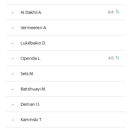
84'
-
Al Dakhil A.
-
Vermeeren A.
-
Lukébakio D.
45'
-
Openda L.
-
Sels M.
-
Batshuayi M.
-
Deman O.
-
Kaminski T.