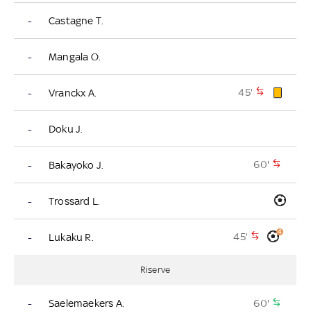
-
Castagne T.
-
Mangala O.
45'
-
Vranckx A.
-
Doku J.
60'
-
Bakayoko J.
-
Trossard L.
4
45'
-
Lukaku R.
Riserve
60'
-
Saelemaekers A.