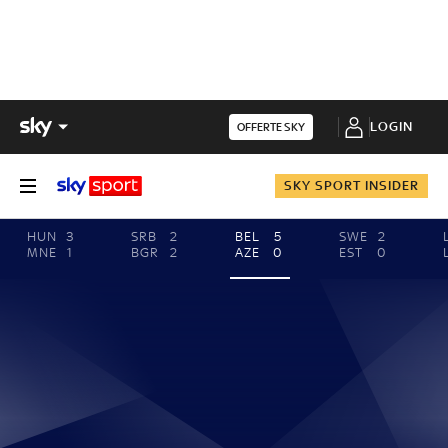
LOGIN
OFFERTE SKY
SKY SPORT INSIDER
HUN
3
SRB
2
BEL
5
SWE
2
MNE
1
BGR
2
AZE
0
EST
0