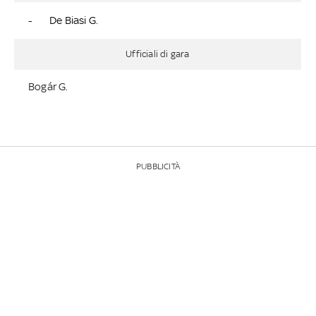
-
De Biasi G.
Ufficiali di gara
Bogár G.
PUBBLICITÀ