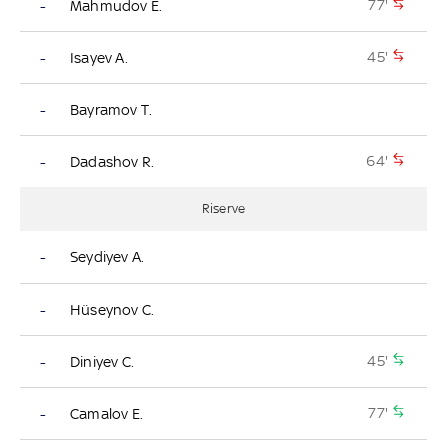
77'
-
Mahmudov E.
45'
-
Isayev A.
-
Bayramov T.
64'
-
Dadashov R.
Riserve
-
Seydiyev A.
-
Hüseynov C.
45'
-
Diniyev C.
77'
-
Camalov E.