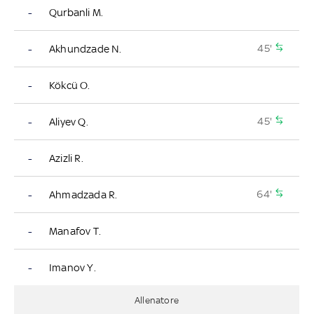
-
Qurbanli M.
45'
-
Akhundzade N.
-
Kökcü O.
45'
-
Aliyev Q.
-
Azizli R.
64'
-
Ahmadzada R.
-
Manafov T.
-
Imanov Y.
Allenatore