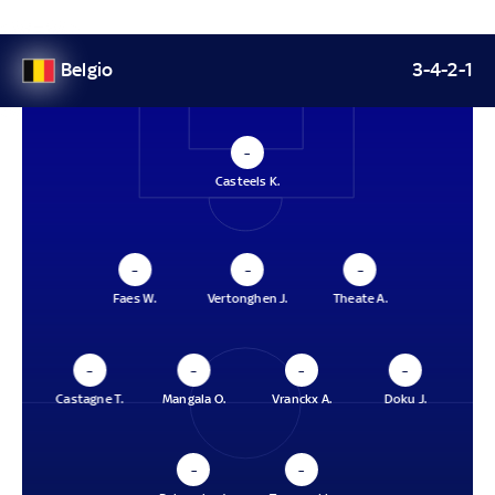
Belgio
3-4-2-1
–
Casteels K.
–
–
–
Faes W.
Vertonghen J.
Theate A.
–
–
–
–
Castagne T.
Mangala O.
Vranckx A.
Doku J.
–
–