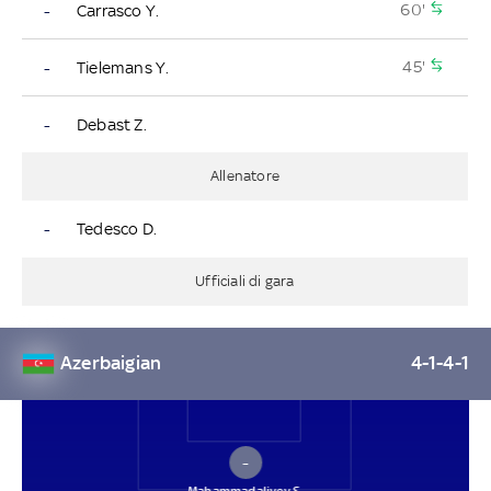
60'
-
Carrasco Y.
45'
-
Tielemans Y.
-
Debast Z.
Allenatore
-
Tedesco D.
Ufficiali di gara
Azerbaigian
4-1-4-1
–