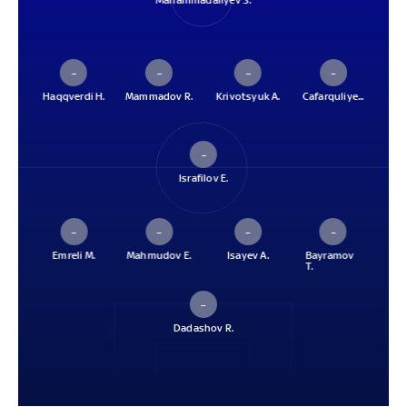
Mahammadaliyev S.
–
–
–
–
Haqqverdi H.
Mammadov R.
Krivotsyuk A.
Cafarquliye...
–
Israfilov E.
–
–
–
–
Emreli M.
Mahmudov E.
Isayev A.
Bayramov
T.
–
Dadashov R.