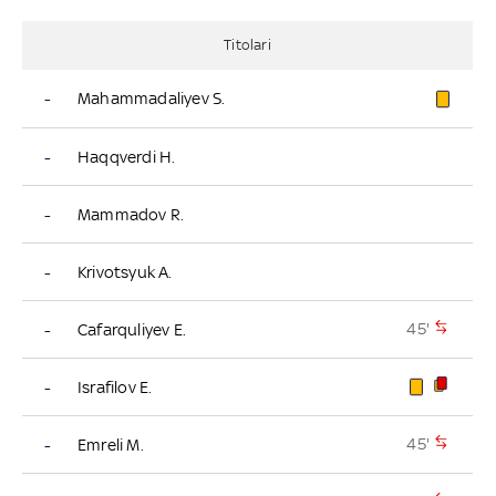
Titolari
-
Mahammadaliyev S.
-
Haqqverdi H.
-
Mammadov R.
-
Krivotsyuk A.
45'
-
Cafarquliyev E.
-
Israfilov E.
45'
-
Emreli M.