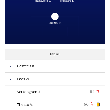
Bakayoko J.
Trossard L.
–
Lukaku R.
Titolari
-
Casteels K.
-
Faes W.
84'
-
Vertonghen J.
60'
-
Theate A.