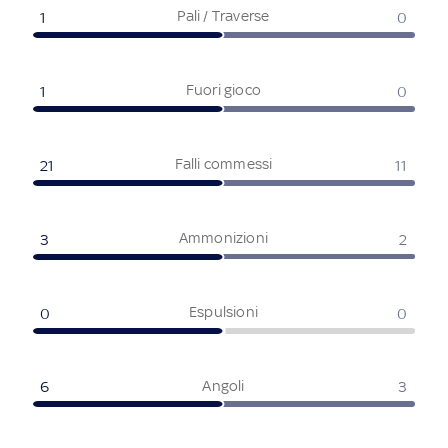
Pali / Traverse
1
0
Fuori gioco
1
0
Falli commessi
21
11
Ammonizioni
3
2
Espulsioni
0
0
Angoli
6
3