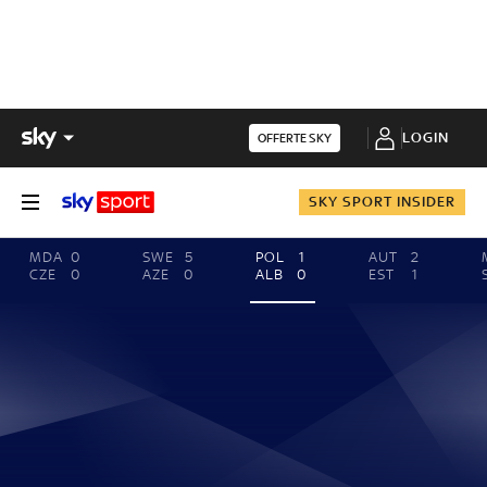
LOGIN
OFFERTE SKY
SKY SPORT INSIDER
MDA
0
SWE
5
POL
1
AUT
2
CZE
0
AZE
0
ALB
0
EST
1