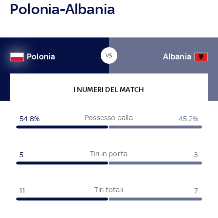
Polonia-Albania
Polonia
Albania
VS
I NUMERI DEL MATCH
Possesso palla
54.8%
45.2%
Tiri in porta
5
3
Tiri totali
11
7