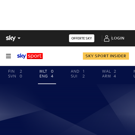
LOGIN
OFFERTE SKY
SKY SPORT INSIDER
FIN
2
MLT
0
AND
1
WAL
2
SVN
0
ENG
4
SUI
2
ARM
4