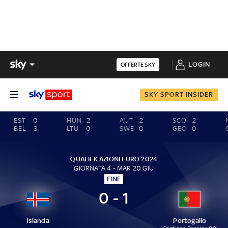
LOGIN
OFFERTE SKY
SKY SPORT INSIDER
EST
0
HUN
2
AUT
2
SCO
2
BEL
3
LTU
0
SWE
0
GEO
0
QUALIFICAZIONI EURO 2024
GIORNATA 4 - MAR 20 GIU
FINE
0 - 1
Islanda
Portogallo