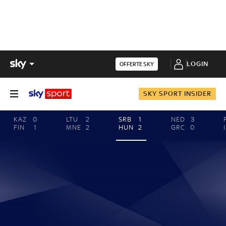
LOGIN
OFFERTE SKY
SKY SPORT INSIDER
KAZ
0
LTU
2
SRB
1
NED
3
FIN
1
MNE
2
HUN
2
GRC
0