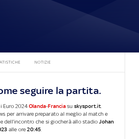
1 - 2
ATISTICHE
NOTIZIE
me seguire la partita.
oni Euro 2024
Olanda
-
Francia
su
skysport.it
.
ews per arrivare preparato al meglio al match e
ve dell’incontro che si giocherà allo stadio
Johan
023
alle ore
20:45
.