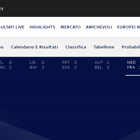
ky
SULTATI LIVE
HIGHLIGHTS
MERCATO
AMICHEVOLI
EUROPEI 
eo
Calendario E Risultati
Classifica
Tabellone
Probabil
RL
0
LIE
0
PRT
3
AUT
2
NED
GRC
2
BIH
2
SVK
2
BEL
3
FRA