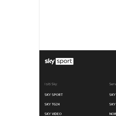
I siti Sky:
Serv
SKY SPORT
SKY
SKY TG24
SKY
SKY VIDEO
NO