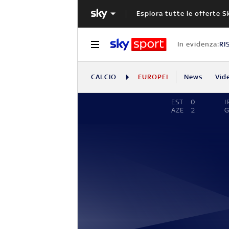
Esplora tutte le offerte S
In evidenza:
RI
CALCIO
EUROPEI
News
Vid
EST
0
I
AZE
2