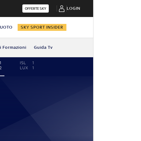
LOGIN
OFFERTE SKY
NUOTO
SKY SPORT INSIDER
i Formazioni
Guida Tv
1
ISL
1
2
LUX
1