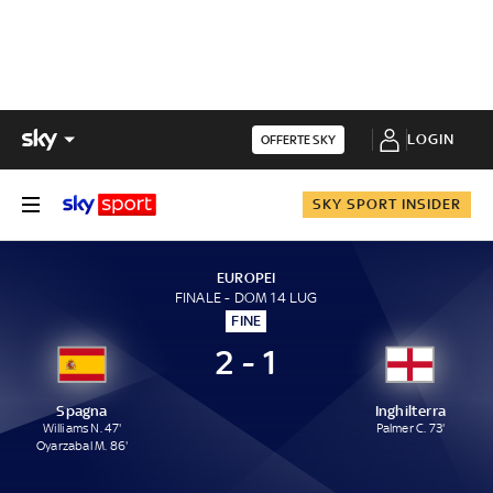
LOGIN
OFFERTE SKY
SKY SPORT INSIDER
EUROPEI
FINALE - DOM 14 LUG
FINE
2 - 1
Spagna
Inghilterra
Williams N. 47'
Palmer C. 73'
Oyarzabal M. 86'