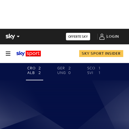
LOGIN
OFFERTE SKY
SKY SPORT INSIDER
CRO
2
GER
2
SCO
1
ALB
2
UNG
0
SVI
1