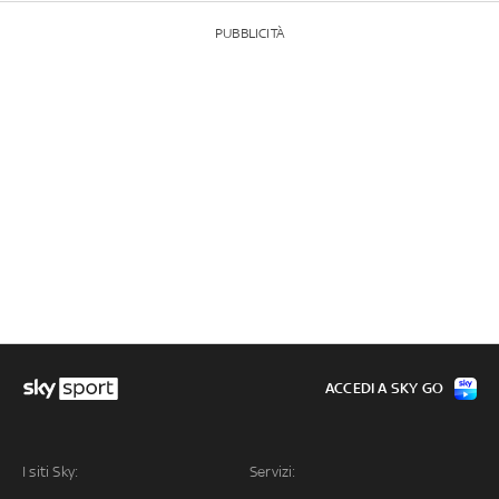
PUBBLICITÀ
ACCEDI A SKY GO
I siti Sky:
Servizi: