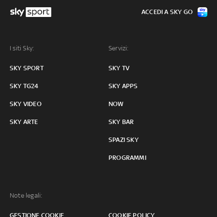
ACCEDI A SKY GO
I siti Sky:
Servizi:
SKY SPORT
SKY TV
SKY TG24
SKY APPS
SKY VIDEO
NOW
SKY ARTE
SKY BAR
SPAZI SKY
PROGRAMMI
Note legali:
GESTIONE COOKIE
COOKIE POLICY