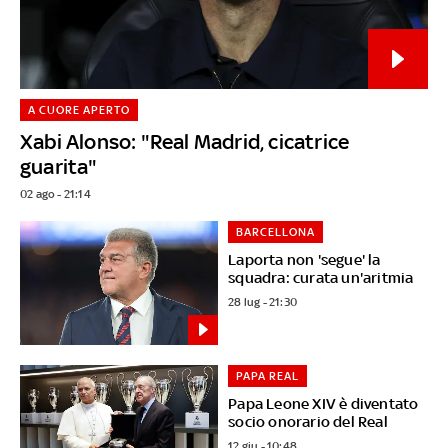
A CUORE APERTO
Xabi Alonso: "Real Madrid, cicatrice
guarita"
02 ago - 21:14
BARCELLONA
Laporta non 'segue' la
squadra: curata un'aritmia
28 lug - 21:30
PAPA REAL
Papa Leone XIV è diventato
socio onorario del Real
12 giu - 10:48