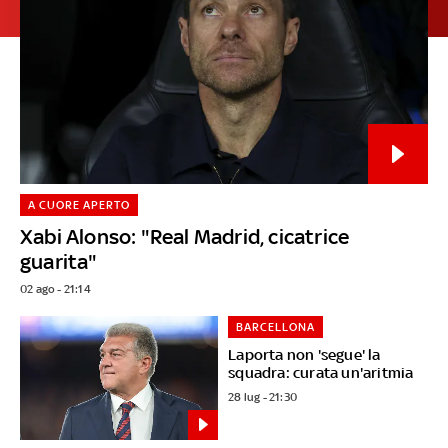
A CUORE APERTO
Xabi Alonso: "Real Madrid, cicatrice
guarita"
02 ago - 21:14
BARCELLONA
Laporta non 'segue' la
squadra: curata un'aritmia
28 lug - 21:30