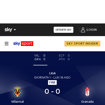
LOGIN
OFFERTE SKY
SKY SPORT INSIDER
VIL
0
ECF
0
GRA
0
ATH
0
LIGA
GIORNATA 1 - LUN 16 AGO
FINE
0 - 0
Villarreal
Granada