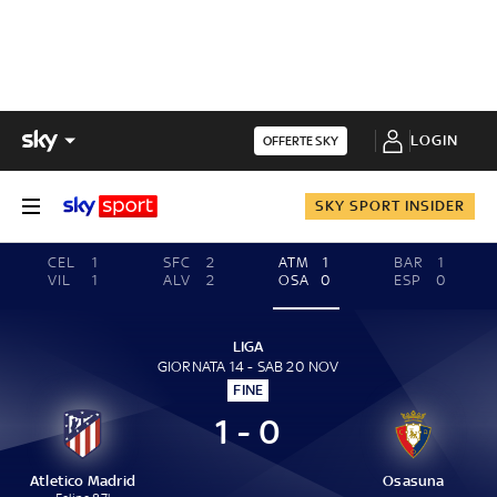
LOGIN
OFFERTE SKY
SKY SPORT INSIDER
CEL
1
SFC
2
ATM
1
BAR
1
VIL
1
ALV
2
OSA
0
ESP
0
LIGA
GIORNATA 14 - SAB 20 NOV
FINE
1 - 0
Atletico Madrid
Osasuna