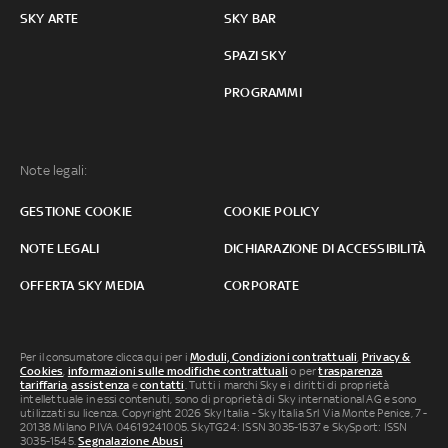
SKY ARTE
SKY BAR
SPAZI SKY
PROGRAMMI
Note legali:
GESTIONE COOKIE
COOKIE POLICY
NOTE LEGALI
DICHIARAZIONE DI ACCESSIBILITÀ
OFFERTA SKY MEDIA
CORPORATE
Per il consumatore clicca qui per i
Moduli, Condizioni contrattuali
,
Privacy &
Cookies
,
informazioni sulle modifiche contrattuali
o per
trasparenza
tariffaria
,
assistenza
e
contatti
. Tutti i marchi Sky e i diritti di proprietà
intellettuale in essi contenuti, sono di proprietà di Sky international AG e sono
utilizzati su licenza. Copyright 2026 Sky Italia - Sky Italia Srl Via Monte Penice, 7 -
20138 Milano P.IVA 04619241005. SkyTG24: ISSN 3035-1537 e SkySport: ISSN
3035-1545.
Segnalazione Abusi