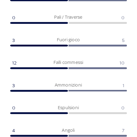
Pali / Traverse
0
0
Fuori gioco
3
5
Falli commessi
12
10
Ammonizioni
3
1
Espulsioni
0
0
Angoli
4
7