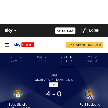
LOGIN
OFFERTE SKY
SKY SPORT INSIDER
VIL
2
OSA
2
RBB
4
RMA
2
RVM
0
BAR
2
RSO
0
ATM
0
LIGA
GIORNATA 17 - DOM 12 DIC
FINE
4 - 0
Betis Siviglia
Real Sociedad