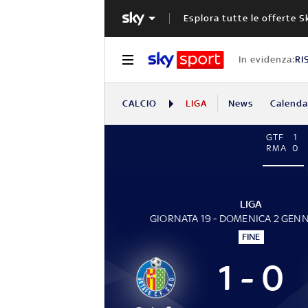
Esplora tutte le offerte S
In evidenza:
RI
CALCIO
LIGA
News
Calendar
GTF
1
RMA
0
LIGA
GIORNATA 19 - DOMENICA 2 GEN
FINE
1 - 0