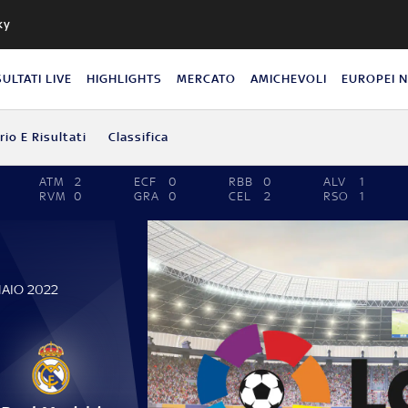
ky
SULTATI LIVE
HIGHLIGHTS
MERCATO
AMICHEVOLI
EUROPEI 
io E Risultati
Classifica
ATM
2
ECF
0
RBB
0
ALV
1
RVM
0
GRA
0
CEL
2
RSO
1
NAIO 2022