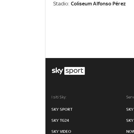
Stadio:
Coliseum Alfonso Pérez
I siti Sky:
Serv
SKY SPORT
SKY
SKY TG24
SKY
SKY VIDEO
NO