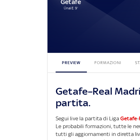
Getafe
Ünal E. 9'
PREVIEW
FORMAZIONI
ST
Getafe–Real Madri
partita.
Segui live la partita di Liga
Getafe
-
Le probabili formazioni, tutte le n
tutti gli aggiornamenti in diretta li