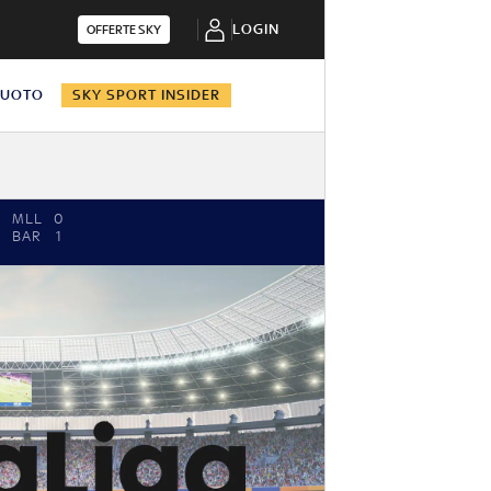
LOGIN
OFFERTE SKY
NUOTO
SKY SPORT INSIDER
MLL
0
BAR
1