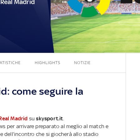
Real Madrid
1 - 0
ATISTICHE
HIGHLIGHTS
NOTIZIE
d: come seguire la
Real Madrid
su
skysport.it
.
ews per arrivare preparato al meglio al match e
ve dell’incontro che si giocherà allo stadio