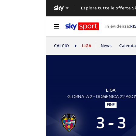
Esplora tutte le offerte S
In evidenza:
RI
CALCIO
LIGA
News
Calendar
LIGA
GIORNATA 2 - DOMENICA 22 AGO
FINE
3 - 3