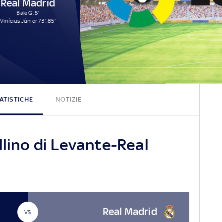
Real Madrid
Bale G. 5'
Vinícius Júnior 73', 85'
3 - 3
ATISTICHE
NOTIZIE
llino di Levante-Real
Real Madrid
VS