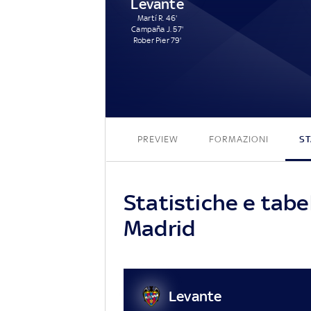
Levante
Martí R. 46'
Campaña J. 57'
Rober Pier 79'
PREVIEW
FORMAZIONI
ST
Statistiche e tabe
Madrid
Levante