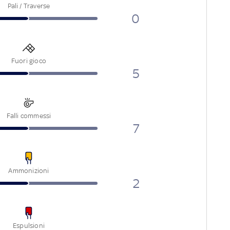
Pali / Traverse
0
Fuori gioco
5
Falli commessi
7
Ammonizioni
2
Espulsioni