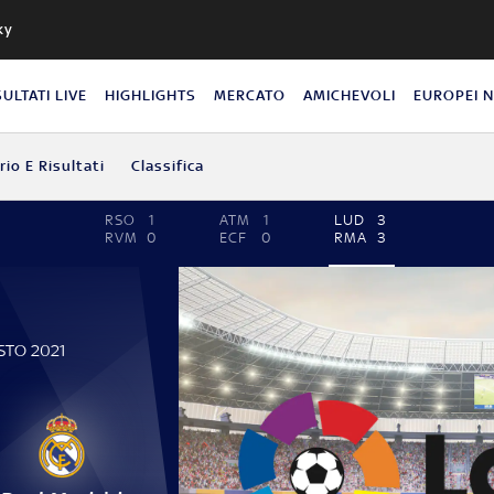
ky
SULTATI LIVE
HIGHLIGHTS
MERCATO
AMICHEVOLI
EUROPEI 
io E Risultati
Classifica
RSO
1
ATM
1
LUD
3
RVM
0
ECF
0
RMA
3
STO 2021