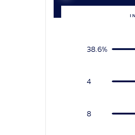
I 
38.6%
4
8