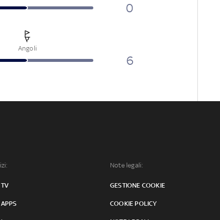
0
Angoli
6
izi:
Note legali:
 TV
GESTIONE COOKIE
 APPS
COOKIE POLICY