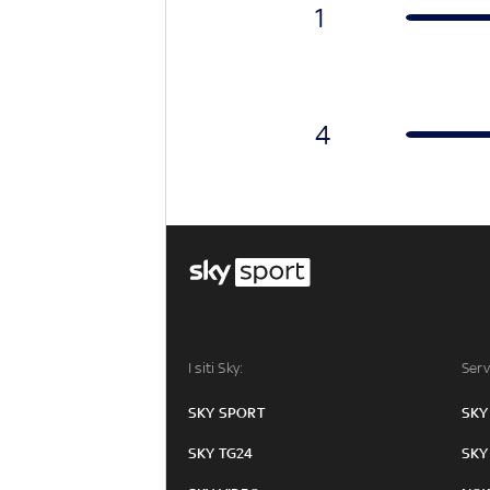
1
4
I siti Sky:
Serv
SKY SPORT
SKY
SKY TG24
SKY