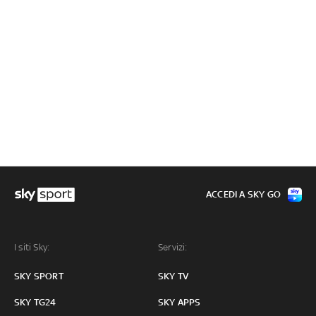
ACCEDI A SKY GO
I siti Sky:
Servizi:
SKY SPORT
SKY TV
SKY TG24
SKY APPS