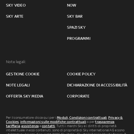
SKY VIDEO
NOW
SKY ARTE
SKY BAR
SPAZI SKY
PROGRAMMI
Note legali:
GESTIONE COOKIE
COOKIE POLICY
NOTE LEGALI
DICHIARAZIONE DI ACCESSIBILITÀ
OFFERTA SKY MEDIA
CORPORATE
Per il consumatore clicca qui per i
Moduli, Condizioni contrattuali
,
Privacy &
Cookies
,
informazioni sulle modifiche contrattuali
o per
trasparenza
tariffaria
,
assistenza
e
contatti
. Tutti i marchi Sky e i diritti di proprietà
intellettuale in essi contenuti, sono di proprietà di Sky international AG e sono