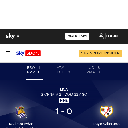
LOGIN
OFFERTE SKY
SKY SPORT INSIDER
RSO
1
ATM
1
LUD
3
RVM
0
ECF
0
RMA
3
LIGA
GIORNATA 2 - DOM 22 AGO
FINE
1 - 0
Real Sociedad
Rayo Vallecano