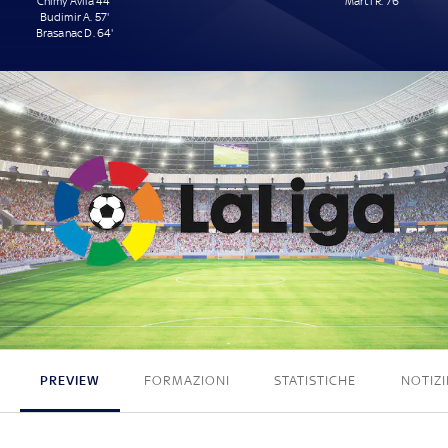
Chimy Avila 44'
Martí R. 76'
Budimir A. 57'
Brasanac D. 64'
3 - 1
PREVIEW
FORMAZIONI
STATISTICHE
NOTIZI