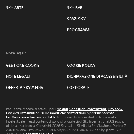
SKY ARTE
SKY BAR
SPAZI SKY
PROGRAMMI
Note legali:
GESTIONE COOKIE
COOKIE POLICY
NOTE LEGALI
DICHIARAZIONE DI ACCESSIBILITÀ
OFFERTA SKY MEDIA
CORPORATE
Per il consumatore clicca qui per i
Moduli, Condizioni contrattuali
,
Privacy &
Cookies
,
informazioni sulle modifiche contrattuali
o per
trasparenza
tariffaria
,
assistenza
e
contatti
. Tutti i marchi Sky e i diritti di proprietà
intellettuale in essi contenuti, sono di proprietà di Sky international AG e sono
utilizzati su licenza. Copyright 2026 Sky Italia - Sky Italia Srl Via Monte Penice, 7 -
20138 Milano P.IVA 04619241005. SkyTG24: ISSN 3035-1537 e SkySport: ISSN
3035-1545.
Segnalazione Abusi