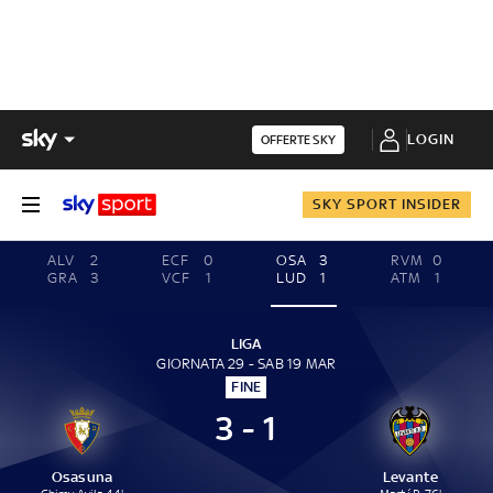
LOGIN
OFFERTE SKY
SKY SPORT INSIDER
ALV
2
ECF
0
OSA
3
RVM
0
GRA
3
VCF
1
LUD
1
ATM
1
LIGA
GIORNATA 29 - SAB 19 MAR
FINE
3 - 1
Osasuna
Levante