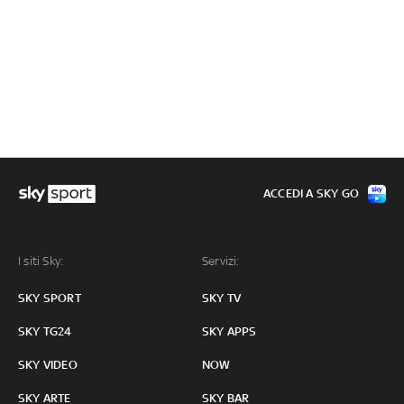
ACCEDI A SKY GO
I siti Sky:
Servizi:
SKY SPORT
SKY TV
SKY TG24
SKY APPS
SKY VIDEO
NOW
SKY ARTE
SKY BAR