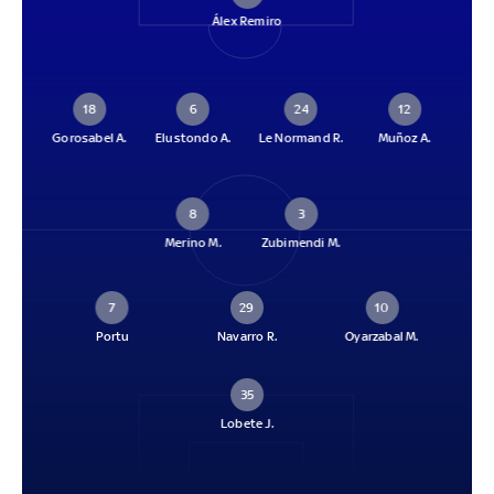
Álex Remiro
18
6
24
12
Gorosabel A.
Elustondo A.
Le Normand R.
Muñoz A.
8
3
Merino M.
Zubimendi M.
7
29
10
Portu
Navarro R.
Oyarzabal M.
35
Lobete J.