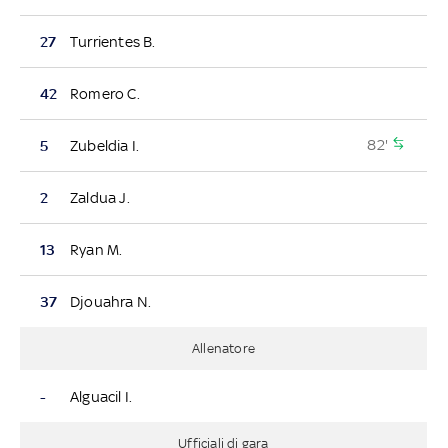
27
Turrientes B.
42
Romero C.
82'
5
Zubeldia I.
2
Zaldua J.
13
Ryan M.
37
Djouahra N.
Allenatore
-
Alguacil I.
Ufficiali di gara