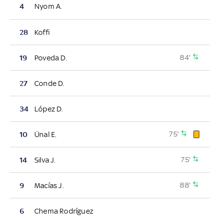
4
Nyom A.
28
Koffi
84'
19
Poveda D.
27
Conde D.
34
López D.
75'
10
Ünal E.
75'
14
Silva J.
88'
9
Macías J.
6
Chema Rodríguez