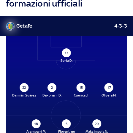
formazioni ufficiali
Getafe
4-3-3
13
Soria D.
22
2
15
17
Damián Suárez
Dakonam D.
Cuenca J.
Olivera M.
18
5
20
Arambarri M.
Florentino
Maksimovic N.