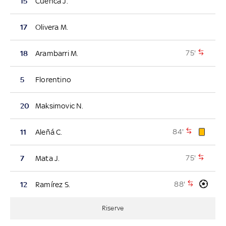
15
Cuenca J.
17
Olivera M.
75'
18
Arambarri M.
5
Florentino
20
Maksimovic N.
84'
11
Aleñá C.
75'
7
Mata J.
88'
12
Ramírez S.
Riserve