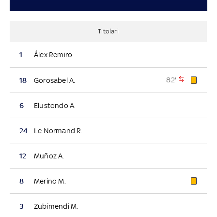
Titolari
1
Álex Remiro
82'
18
Gorosabel A.
6
Elustondo A.
24
Le Normand R.
12
Muñoz A.
8
Merino M.
3
Zubimendi M.