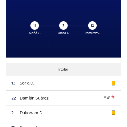
11
7
12
Aleñá C.
Mata J.
Ramírez S.
Titolari
13
Soria D.
84'
22
Damián Suárez
2
Dakonam D.