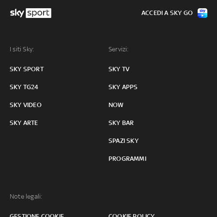
ACCEDI A SKY GO
I siti Sky:
Servizi:
SKY SPORT
SKY TV
SKY TG24
SKY APPS
SKY VIDEO
NOW
SKY ARTE
SKY BAR
SPAZI SKY
PROGRAMMI
Note legali:
GESTIONE COOKIE
COOKIE POLICY