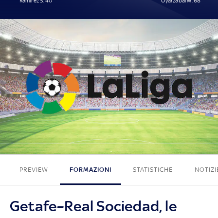
Ramírez S. 40'
Oyarzabal M. 68'
1 - 1
PREVIEW
FORMAZIONI
STATISTICHE
NOTIZI
Getafe–Real Sociedad, le