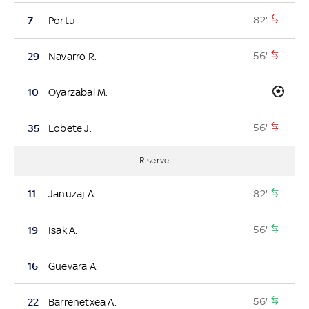
82'
7
Portu
56'
29
Navarro R.
10
Oyarzabal M.
56'
35
Lobete J.
Riserve
82'
11
Januzaj A.
56'
19
Isak A.
16
Guevara A.
56'
22
Barrenetxea A.