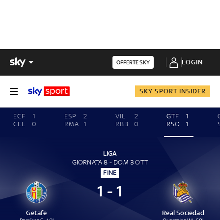
LOGIN
OFFERTE SKY
SKY SPORT INSIDER
ECF
1
ESP
2
VIL
2
GTF
1
CEL
0
RMA
1
RBB
0
RSO
1
LIGA
GIORNATA 8 - DOM 3 OTT
FINE
1 - 1
Getafe
Real Sociedad