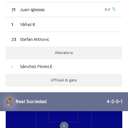
84'
21
Juan Iglesias
1
Yáñez R.
23
Stefan Mitrovic
Allenatore
-
Sánchez Flores E.
Ufficiali di gara
Real Sociedad
4-2-3-1
1