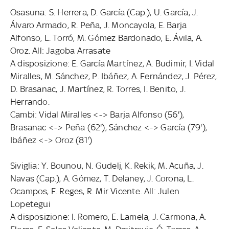
Osasuna: S. Herrera, D. García (Cap.), U. García, J.
Álvaro Armado, R. Peña, J. Moncayola, E. Barja
Alfonso, L. Torró, M. Gómez Bardonado, E. Ávila, A.
Oroz. All: Jagoba Arrasate
A disposizione: E. García Martínez, A. Budimir, I. Vidal
Miralles, M. Sánchez, P. Ibáñez, A. Fernández, J. Pérez,
D. Brasanac, J. Martínez, R. Torres, I. Benito, J.
Herrando.
Cambi: Vidal Miralles <-> Barja Alfonso (56'),
Brasanac <-> Peña (62'), Sánchez <-> García (79'),
Ibáñez <-> Oroz (81')
Siviglia: Y. Bounou, N. Gudelj, K. Rekik, M. Acuña, J.
Navas (Cap.), A. Gómez, T. Delaney, J. Corona, L.
Ocampos, F. Reges, R. Mir Vicente. All: Julen
Lopetegui
A disposizione: I. Romero, E. Lamela, J. Carmona, A.