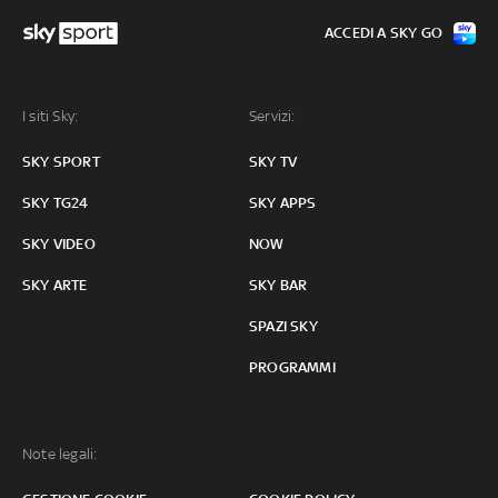
ACCEDI A SKY GO
I siti Sky:
Servizi:
SKY SPORT
SKY TV
SKY TG24
SKY APPS
SKY VIDEO
NOW
SKY ARTE
SKY BAR
SPAZI SKY
PROGRAMMI
Note legali: