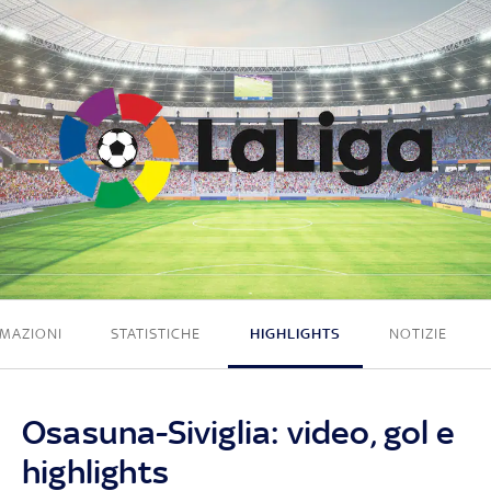
2 - 1
MAZIONI
STATISTICHE
HIGHLIGHTS
NOTIZIE
Osasuna-Siviglia: video, gol e
highlights