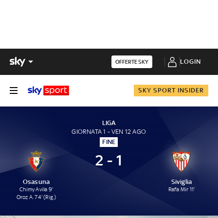
LOGIN
OFFERTE SKY
SKY SPORT INSIDER
LIGA
GIORNATA 1 - VEN 12 AGO
FINE
2 - 1
Osasuna
Siviglia
Chimy Avila 9'
Rafa Mir 11'
Oroz A. 74' (Rig.)