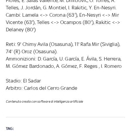
Flores, E. Salas Valiente, M. Dmitrovic, Ó. Torres, A.
Telles, J. Jordán, G. Montiel, I. Rakitic, Y. En-Nesyri.
Cambi: Lamela <-> Corona (63'), En-Nesyri <-> Mir
Vicente (63'), Telles <-> Ocampos (80'), Rakitic <->
Delaney (80')
Reti: 9' Chimy Avila (Osasuna), 11' Rafa Mir (Siviglia),
74' (R) Oroz (Osasuna).
Ammonizioni: D. García, U. García, E. Ávila, S. Herrera,
M. Gómez Bardonado, A. Gómez, F. Reges , I. Romero
Stadio: El Sadar
Arbitro: Carlos del Cerro Grande
Contenuto creato con software di intelligenza artificiale
TAG: