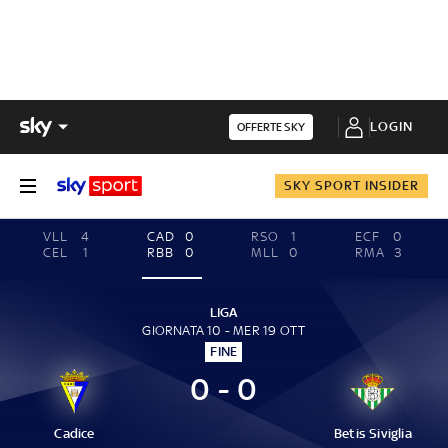
LOGIN
OFFERTE SKY
SKY SPORT INSIDER
VLL
4
CAD
0
RSO
1
ECF
0
CEL
1
RBB
0
MLL
0
RMA
3
LIGA
GIORNATA 10 - MER 19 OTT
FINE
0 - 0
Cadice
Betis Siviglia