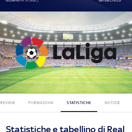
Guillamón H. 10' (Aut.)
Samuel Lino 25'
1 - 1
PREVIEW
FORMAZIONI
STATISTICHE
NOTIZIE
Statistiche e tabellino di Real