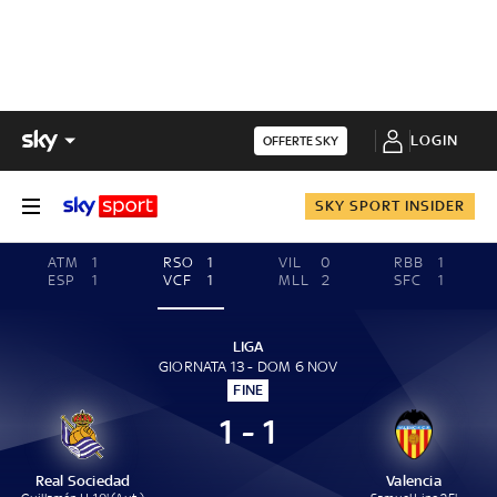
LOGIN
OFFERTE SKY
SKY SPORT INSIDER
ATM
1
RSO
1
VIL
0
RBB
1
ESP
1
VCF
1
MLL
2
SFC
1
LIGA
GIORNATA 13 - DOM 6 NOV
FINE
1 - 1
Real Sociedad
Valencia