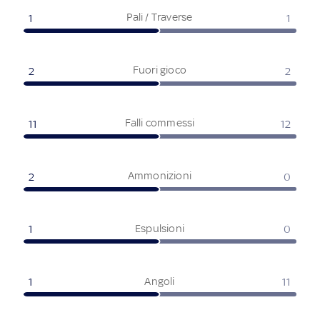
Pali / Traverse
1
1
Fuori gioco
2
2
Falli commessi
11
12
Ammonizioni
2
0
Espulsioni
1
0
Angoli
1
11