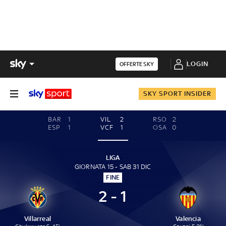
LOGIN
OFFERTE SKY
SKY SPORT INSIDER
BAR
1
VIL
2
RSO
2
ESP
1
VCF
1
OSA
0
LIGA
GIORNATA 15 - SAB 31 DIC
FINE
2 - 1
Villarreal
Valencia