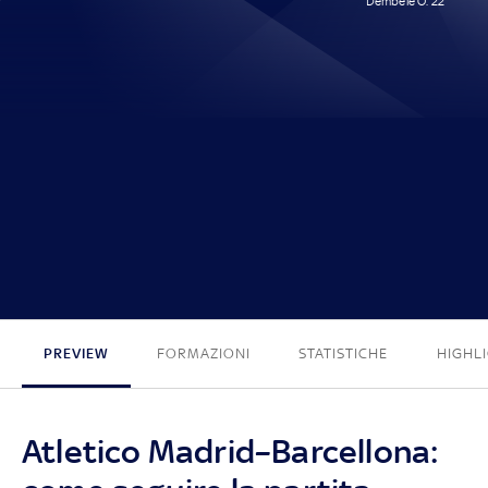
Dembélé O. 22'
0 - 1
PREVIEW
FORMAZIONI
STATISTICHE
HIGHL
Atletico Madrid–Barcellona: