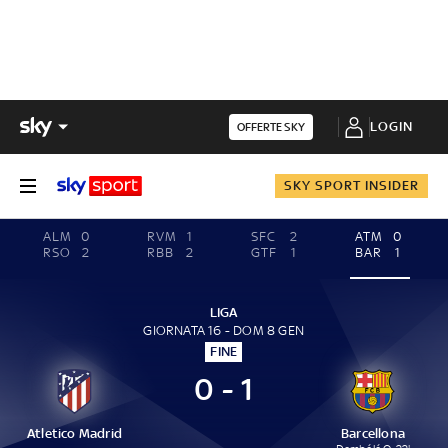
LOGIN
OFFERTE SKY
SKY SPORT INSIDER
ALM
0
RVM
1
SFC
2
ATM
0
RSO
2
RBB
2
GTF
1
BAR
1
LIGA
GIORNATA 16 - DOM 8 GEN
FINE
0 - 1
Atletico Madrid
Barcellona