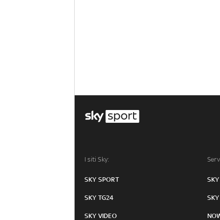
I siti Sky:
Serv
SKY SPORT
SKY
SKY TG24
SKY
SKY VIDEO
NO