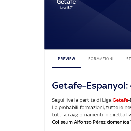
Getafe
Ünal E. 7'
PREVIEW
FORMAZIONI
ST
Getafe–Espanyol: 
Segui live la partita di Liga
Getafe
-
Le probabili formazioni, tutte le n
tutti gli aggiornamenti in diretta li
Coliseum Alfonso Pérez domenica 