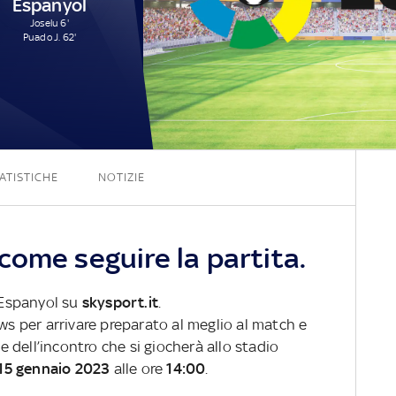
Espanyol
Joselu 6'
Puado J. 62'
1 - 2
ATISTICHE
NOTIZIE
come seguire la partita.
Espanyol su
skysport.it
.
ews per arrivare preparato al meglio al match e
ve dell’incontro che si giocherà allo stadio
15 gennaio 2023
alle ore
14:00
.