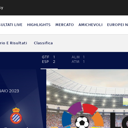
ky
SULTATI LIVE
HIGHLIGHTS
MERCATO
AMICHEVOLI
EUROPEI 
io E Risultati
Classifica
GTF
1
ALM
1
ESP
2
ATM
1
NAIO 2023