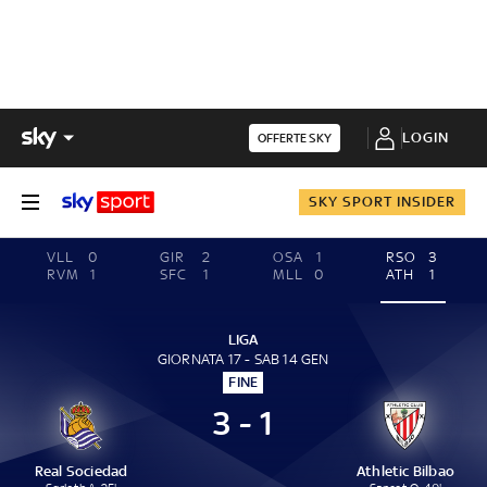
LOGIN
OFFERTE SKY
SKY SPORT INSIDER
VLL
0
GIR
2
OSA
1
RSO
3
RVM
1
SFC
1
MLL
0
ATH
1
LIGA
GIORNATA 17 - SAB 14 GEN
FINE
3 - 1
Real Sociedad
Athletic Bilbao