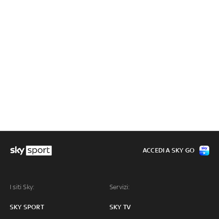
ACCEDI A SKY GO
I siti Sky:
Servizi:
SKY SPORT
SKY TV