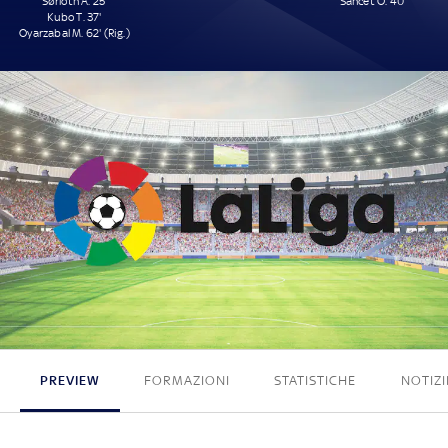
Sørloth A. 25'
Sancet O. 40'
Kubo T. 37'
Oyarzabal M. 62' (Rig.)
3 - 1
PREVIEW
FORMAZIONI
STATISTICHE
NOTIZI