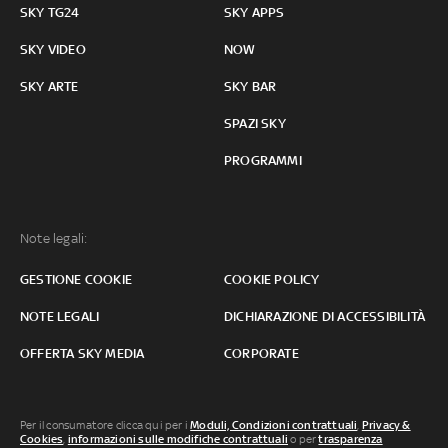
SKY TG24
SKY APPS
SKY VIDEO
NOW
SKY ARTE
SKY BAR
SPAZI SKY
PROGRAMMI
Note legali:
GESTIONE COOKIE
COOKIE POLICY
NOTE LEGALI
DICHIARAZIONE DI ACCESSIBILITÀ
OFFERTA SKY MEDIA
CORPORATE
Per il consumatore clicca qui per i
Moduli, Condizioni contrattuali
,
Privacy &
Cookies
,
informazioni sulle modifiche contrattuali
o per
trasparenza