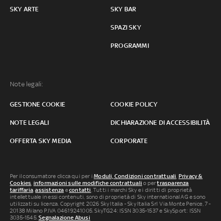
SKY ARTE
SKY BAR
SPAZI SKY
PROGRAMMI
Note legali:
GESTIONE COOKIE
COOKIE POLICY
NOTE LEGALI
DICHIARAZIONE DI ACCESSIBILITÀ
OFFERTA SKY MEDIA
CORPORATE
Per il consumatore clicca qui per i
Moduli, Condizioni contrattuali
,
Privacy &
Cookies
,
informazioni sulle modifiche contrattuali
o per
trasparenza
tariffaria
,
assistenza
e
contatti
. Tutti i marchi Sky e i diritti di proprietà
intellettuale in essi contenuti, sono di proprietà di Sky international AG e sono
utilizzati su licenza. Copyright 2026 Sky Italia - Sky Italia Srl Via Monte Penice, 7 -
20138 Milano P.IVA 04619241005. SkyTG24: ISSN 3035-1537 e SkySport: ISSN
3035-1545.
Segnalazione Abusi