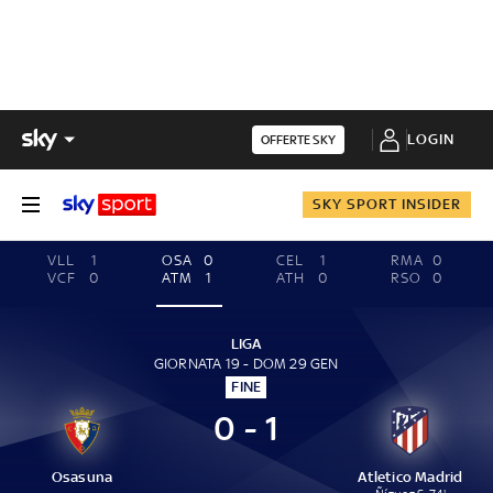
LOGIN
OFFERTE SKY
SKY SPORT INSIDER
VLL
1
OSA
0
CEL
1
RMA
0
VCF
0
ATM
1
ATH
0
RSO
0
LIGA
GIORNATA 19 - DOM 29 GEN
FINE
0 - 1
Osasuna
Atletico Madrid