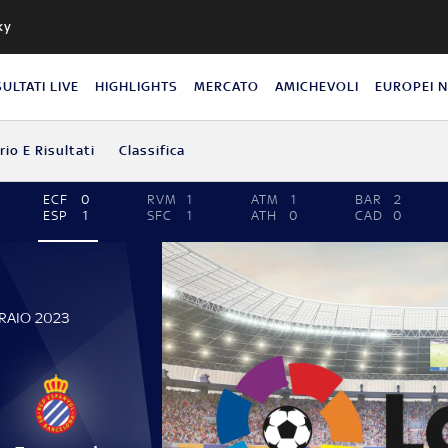
ky
SULTATI LIVE
HIGHLIGHTS
MERCATO
AMICHEVOLI
EUROPEI 
io E Risultati
Classifica
ECF
0
RVM
1
ATM
1
BAR
2
ESP
1
SFC
1
ATH
0
CAD
0
RAIO 2023