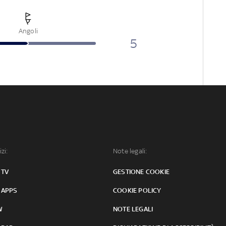
Angoli
5
izi:
Note legali:
 TV
GESTIONE COOKIE
 APPS
COOKIE POLICY
W
NOTE LEGALI