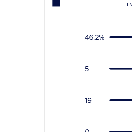
I 
46.2%
5
19
0