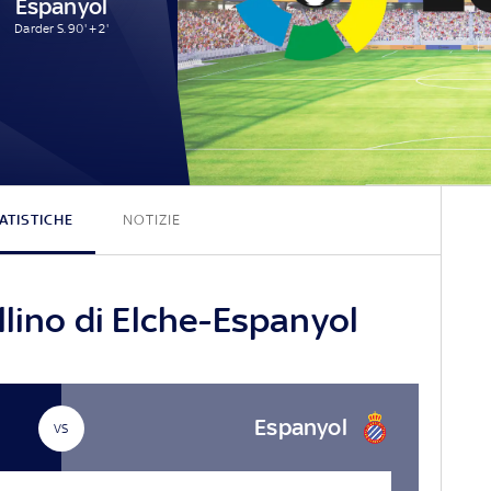
Espanyol
Darder S. 90' + 2'
0 - 1
ATISTICHE
NOTIZIE
llino di Elche-Espanyol
Espanyol
VS