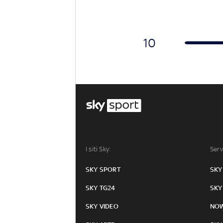
10
I siti Sky:
Serv
SKY SPORT
SKY
SKY TG24
SKY
SKY VIDEO
NO