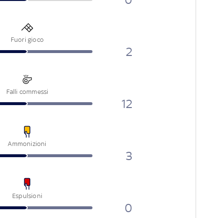
Fuori gioco
2
Falli commessi
12
Ammonizioni
3
Espulsioni
0