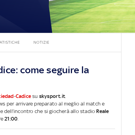
0 - 0
ATISTICHE
NOTIZIE
ice: come seguire la
ciedad
-
Cadice
su
skysport.it
.
ews per arrivare preparato al meglio al match e
ve dell’incontro che si giocherà allo stadio
Reale
re
21:00
.