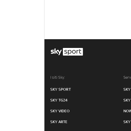
I siti Sky:
Serv
SKY SPORT
SKY
SKY TG24
SKY
SKY VIDEO
NO
SKY ARTE
SKY