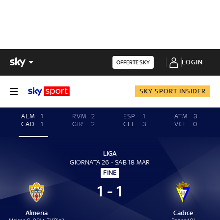
LOGIN
OFFERTE SKY
SKY SPORT INSIDER
ALM
1
RVM
2
ESP
1
ATM
3
CAD
1
GIR
2
CEL
3
VCF
0
LIGA
GIORNATA 26 - SAB 18 MAR
FINE
1 - 1
Almeria
Cadice