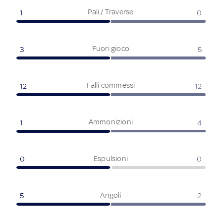
Pali / Traverse
1
0
Fuori gioco
3
5
Falli commessi
12
12
Ammonizioni
1
4
Espulsioni
0
0
Angoli
5
2