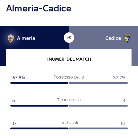
Almeria-Cadice
Almeria
Cadice
VS
I NUMERI DEL MATCH
Possesso palla
67.3%
32.7%
Tiri in porta
5
4
Tiri totali
17
10