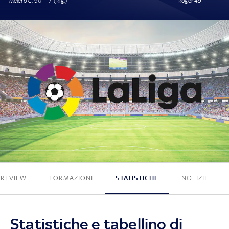
Melero G. 90' + 7' (Rig.)
Roger 49'
1 - 1
PREVIEW
FORMAZIONI
STATISTICHE
NOTIZIE
Statistiche e tabellino di