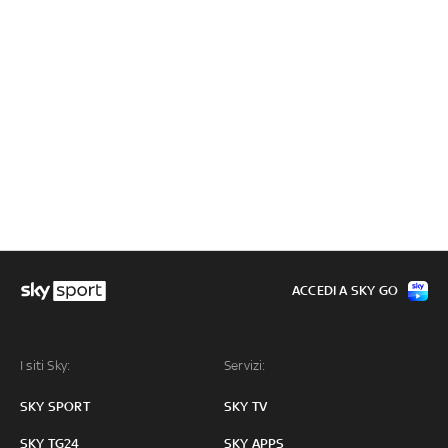
ACCEDI A SKY GO
I siti Sky:
Servizi:
SKY SPORT
SKY TV
SKY TG24
SKY APPS