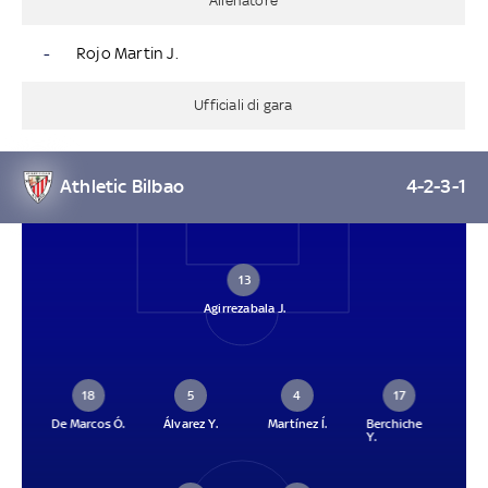
Allenatore
-
Rojo Martin J.
Ufficiali di gara
Athletic Bilbao
4-2-3-1
13
Agirrezabala J.
18
5
4
17
De Marcos Ó.
Álvarez Y.
Martínez Í.
Berchiche
Y.