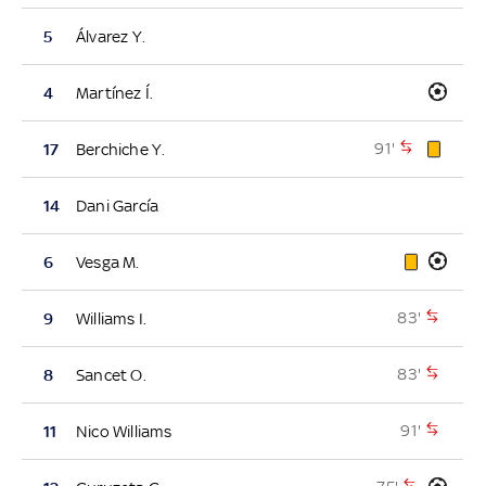
5
Álvarez Y.
4
Martínez Í.
91'
17
Berchiche Y.
14
Dani García
6
Vesga M.
83'
9
Williams I.
83'
8
Sancet O.
91'
11
Nico Williams