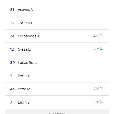
31
Aceves Á.
32
Torres D.
45'
24
Fernández J.
72'
12
Olaza L.
39
Lucas Rosa
2
Pérez L.
72'
44
Pozo M.
58'
7
León S.