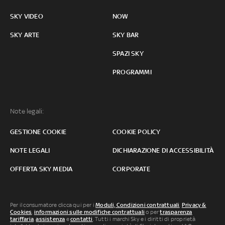
SKY VIDEO
NOW
SKY ARTE
SKY BAR
SPAZI SKY
PROGRAMMI
Note legali:
GESTIONE COOKIE
COOKIE POLICY
NOTE LEGALI
DICHIARAZIONE DI ACCESSIBILITÀ
OFFERTA SKY MEDIA
CORPORATE
Per il consumatore clicca qui per i
Moduli, Condizioni contrattuali
,
Privacy &
Cookies
,
informazioni sulle modifiche contrattuali
o per
trasparenza
tariffaria
,
assistenza
e
contatti
. Tutti i marchi Sky e i diritti di proprietà