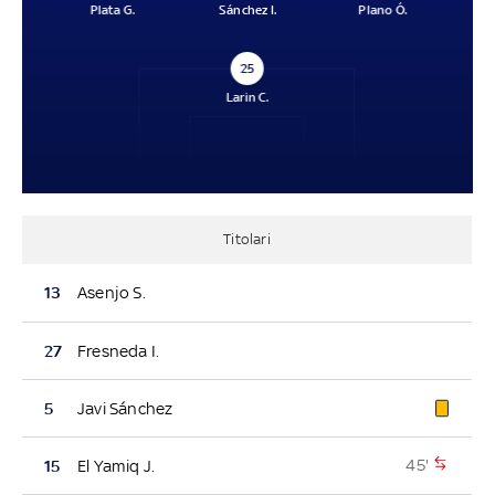
Plata G.
Sánchez I.
Plano Ó.
25
Larin C.
Titolari
13
Asenjo S.
27
Fresneda I.
5
Javi Sánchez
45'
15
El Yamiq J.