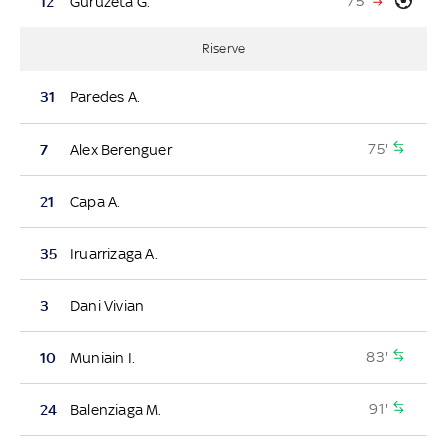
75'
12
Guruzeta G.
Riserve
31
Paredes A.
75'
7
Alex Berenguer
21
Capa A.
35
Iruarrizaga A.
3
Dani Vivian
83'
10
Muniain I.
91'
24
Balenziaga M.