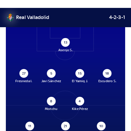
Real Valladolid
4-2-3-1
13
Asenjo S.
27
5
15
18
Fresneda I.
Javi Sánchez
El Yamiq J.
Escudero S.
8
4
Monchu
Kike Pérez
11
21
10