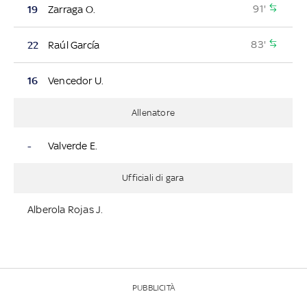
91'
19
Zarraga O.
83'
22
Raúl García
16
Vencedor U.
Allenatore
-
Valverde E.
Ufficiali di gara
Alberola Rojas J.
PUBBLICITÀ