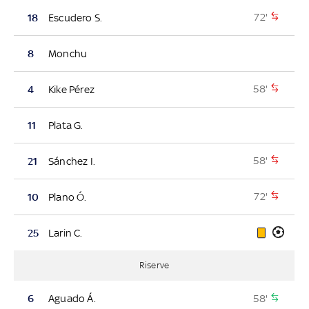
72'
18
Escudero S.
8
Monchu
58'
4
Kike Pérez
11
Plata G.
58'
21
Sánchez I.
72'
10
Plano Ó.
25
Larin C.
Riserve
58'
6
Aguado Á.