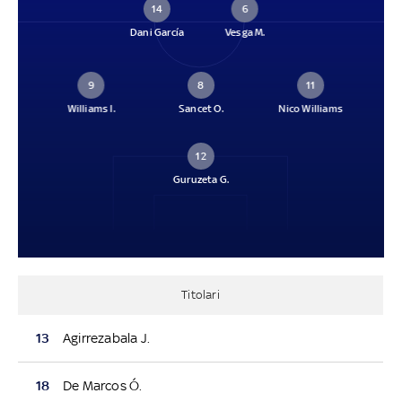
14
6
Dani García
Vesga M.
9
8
11
Williams I.
Sancet O.
Nico Williams
12
Guruzeta G.
Titolari
13
Agirrezabala J.
18
De Marcos Ó.