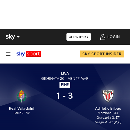
LOGIN
OFFERTE SKY
SKY SPORT INSIDER
LIGA
GIORNATA 26 - VEN 17 MAR
FINE
1 - 3
Real Valladolid
Athletic Bilbao
Larin C. 74'
Martínez Í. 30'
Guruzeta G. 57'
Vesga M. 78' (Rig.)