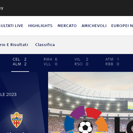
ky
SULTATI LIVE
HIGHLIGHTS
MERCATO
AMICHEVOLI
EUROPEI 
io E Risultati
Classifica
CEL
2
RMA
6
VIL
2
ATM
1
ALM
2
VLL
0
RSO
0
RBB
0
ILE 2023