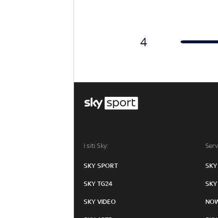
4
I siti Sky:
Serv
SKY SPORT
SKY
SKY TG24
SKY
SKY VIDEO
NO