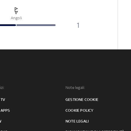
Angoli
1
izi:
Note legali:
 TV
GESTIONE COOKIE
 APPS
COOKIE POLICY
W
NOTE LEGALI