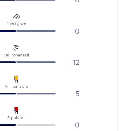
Fuori gioco
0
Falli commessi
12
Ammonizioni
5
Espulsioni
0