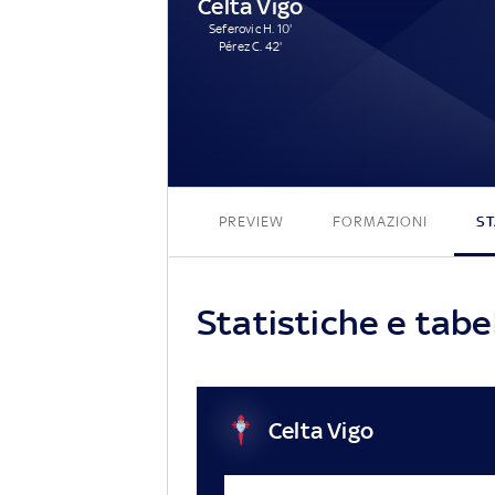
Celta Vigo
Seferovic H. 10'
Pérez C. 42'
PREVIEW
FORMAZIONI
ST
Statistiche e tabe
Celta Vigo