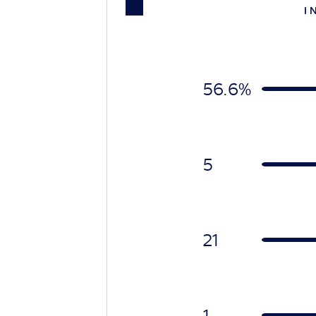
I 
56.6%
5
21
1