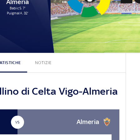
Almeria
Babic S. 7'
Puigmal A. 32'
2 - 2
ATISTICHE
NOTIZIE
llino di Celta Vigo-Almeria
Almeria
VS