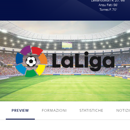
Lewandowski R. 20', 66'
Ansu Fati 56'
Torres F. 70'
0 - 4
PREVIEW
FORMAZIONI
STATISTICHE
NOTIZI