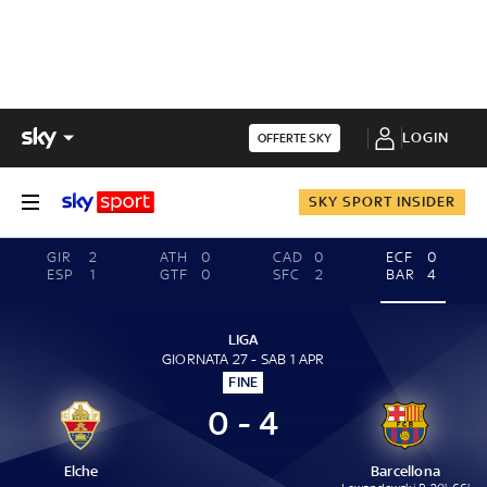
LOGIN
OFFERTE SKY
SKY SPORT INSIDER
GIR
2
ATH
0
CAD
0
ECF
0
ESP
1
GTF
0
SFC
2
BAR
4
LIGA
GIORNATA 27 - SAB 1 APR
FINE
0 - 4
Elche
Barcellona