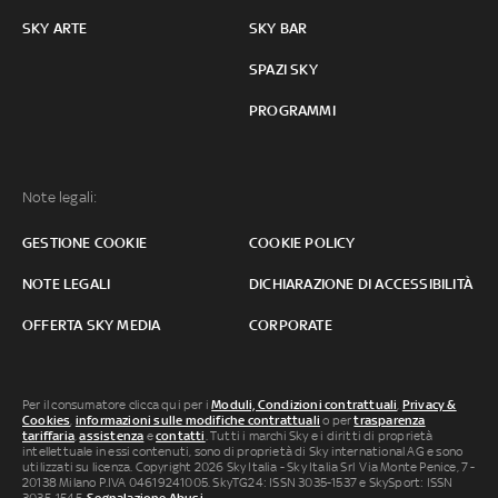
SKY ARTE
SKY BAR
SPAZI SKY
PROGRAMMI
Note legali:
GESTIONE COOKIE
COOKIE POLICY
NOTE LEGALI
DICHIARAZIONE DI ACCESSIBILITÀ
OFFERTA SKY MEDIA
CORPORATE
Per il consumatore clicca qui per i
Moduli, Condizioni contrattuali
,
Privacy &
Cookies
,
informazioni sulle modifiche contrattuali
o per
trasparenza
tariffaria
,
assistenza
e
contatti
. Tutti i marchi Sky e i diritti di proprietà
intellettuale in essi contenuti, sono di proprietà di Sky international AG e sono
utilizzati su licenza. Copyright 2026 Sky Italia - Sky Italia Srl Via Monte Penice, 7 -
20138 Milano P.IVA 04619241005. SkyTG24: ISSN 3035-1537 e SkySport: ISSN
3035-1545.
Segnalazione Abusi