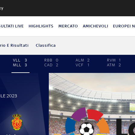
ky
SULTATI LIVE
HIGHLIGHTS
MERCATO
AMICHEVOLI
EUROPEI 
io E Risultati
Classifica
VLL
3
RBB
0
ALM
2
RVM
1
MLL
3
CAD
2
VCF
1
ATM
2
ILE 2023