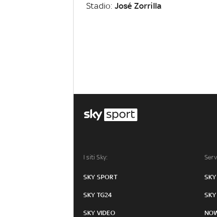
Stadio:
José Zorrilla
I siti Sky:
Serv
SKY SPORT
SKY
SKY TG24
SKY
SKY VIDEO
NO