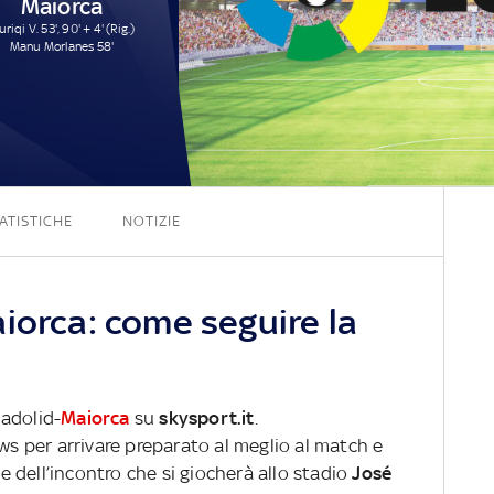
Maiorca
riqi V. 53', 90' + 4' (Rig.)
Manu Morlanes 58'
3 - 3
ATISTICHE
NOTIZIE
iorca: come seguire la
ladolid-
Maiorca
su
skysport.it
.
ews per arrivare preparato al meglio al match e
ve dell’incontro che si giocherà allo stadio
José