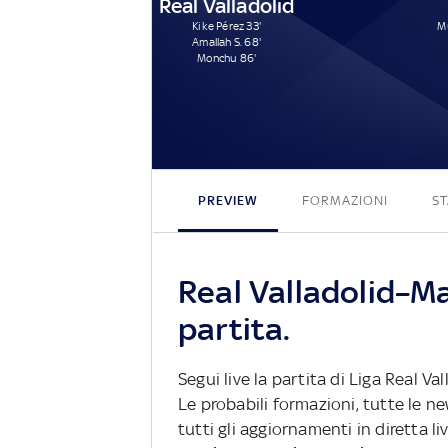
Real Valladolid
Kike Pérez 33'
Mu
Amallah S. 68'
Monchu 86'
PREVIEW
FORMAZIONI
ST
Real Valladolid–Ma
partita.
Segui live la partita di Liga Real Val
Le probabili formazioni, tutte le n
tutti gli aggiornamenti in diretta li