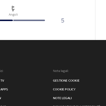
Angoli
5
izi:
Note legali:
 TV
GESTIONE COOKIE
 APPS
COOKIE POLICY
W
NOTE LEGALI