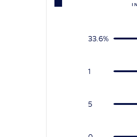
I 
33.6%
1
5
0