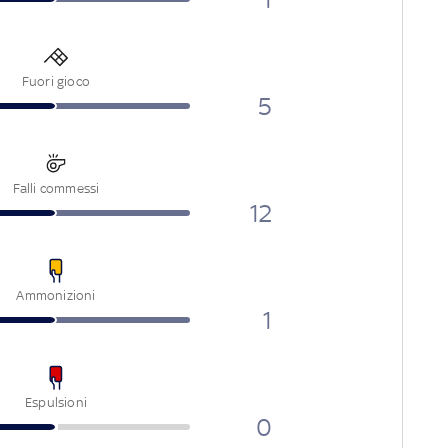
Fuori gioco
5
Falli commessi
12
Ammonizioni
1
Espulsioni
0