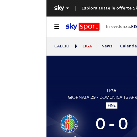
Esplora tutte le offerte S
In evidenza:
RI
CALCIO
LIGA
News
Calendar
LIGA
GIORNATA 29 - DOMENICA 16 APR
FINE
0 - 0