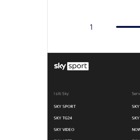
1
I siti Sky:
Serv
SKY SPORT
SKY
SKY TG24
SKY
SKY VIDEO
NO