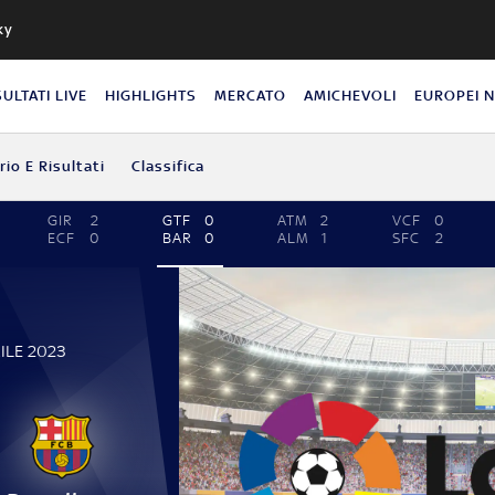
ky
SULTATI LIVE
HIGHLIGHTS
MERCATO
AMICHEVOLI
EUROPEI 
io E Risultati
Classifica
GIR
2
GTF
0
ATM
2
VCF
0
ECF
0
BAR
0
ALM
1
SFC
2
ILE 2023