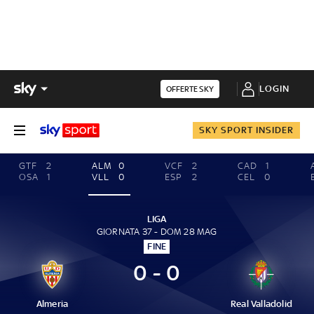
LOGIN
OFFERTE SKY
SKY SPORT INSIDER
GTF
2
ALM
0
VCF
2
CAD
1
OSA
1
VLL
0
ESP
2
CEL
0
LIGA
GIORNATA 37 - DOM 28 MAG
FINE
0 - 0
Almeria
Real Valladolid