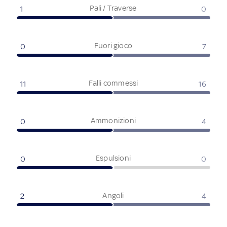
Pali / Traverse
1
0
Fuori gioco
0
7
Falli commessi
11
16
Ammonizioni
0
4
Espulsioni
0
0
Angoli
2
4