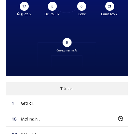
17
5
6
21
Ñíguez S.
De Paul R.
Koke
Carrasco Y.
8
Griezmann A.
Titolari
1
Grbic I.
16
Molina N.