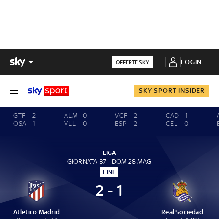
LOGIN
OFFERTE SKY
SKY SPORT INSIDER
GTF
2
ALM
0
VCF
2
CAD
1
OSA
1
VLL
0
ESP
2
CEL
0
LIGA
GIORNATA 37 - DOM 28 MAG
FINE
2 - 1
Atletico Madrid
Real Sociedad