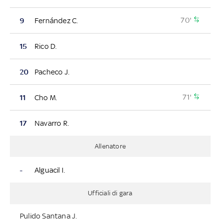
70'
9
Fernández C.
15
Rico D.
20
Pacheco J.
71'
11
Cho M.
17
Navarro R.
Allenatore
-
Alguacil I.
Ufficiali di gara
Pulido Santana J.