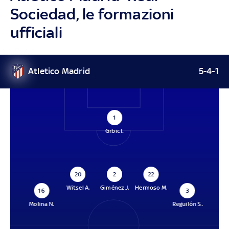
Sociedad, le formazioni
ufficiali
Atletico Madrid
5-4-1
1
Grbic I.
20
2
22
Witsel A.
Giménez J.
Hermoso M.
16
3
Molina N.
Reguilón S.