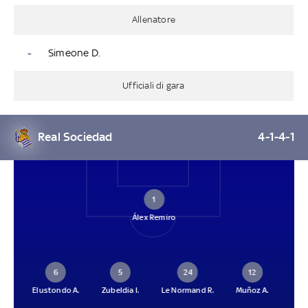
Allenatore
-
Simeone D.
Ufficiali di gara
Real Sociedad
4-1-4-1
1
Álex Remiro
6
5
24
12
Elustondo A.
Zubeldia I.
Le Normand R.
Muñoz A.