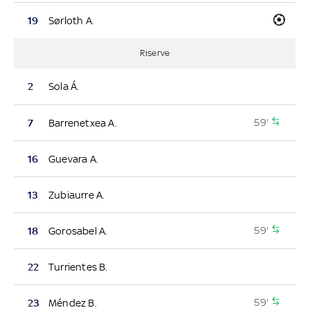
19
Sørloth A.
Riserve
2
Sola Á.
59'
7
Barrenetxea A.
16
Guevara A.
13
Zubiaurre A.
59'
18
Gorosabel A.
22
Turrientes B.
59'
23
Méndez B.