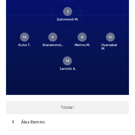
3
Zubimendi M.
14
4
8
10
Kubo T.
Illarramend...
Merino M.
Oyarzabal
M.
19
Sørloth A.
Titolari
1
Álex Remiro