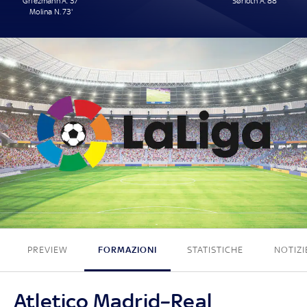
Griezmann A. 37'
Sørloth A. 88'
Molina N. 73'
2 - 1
PREVIEW
FORMAZIONI
STATISTICHE
NOTIZI
Atletico Madrid–Real