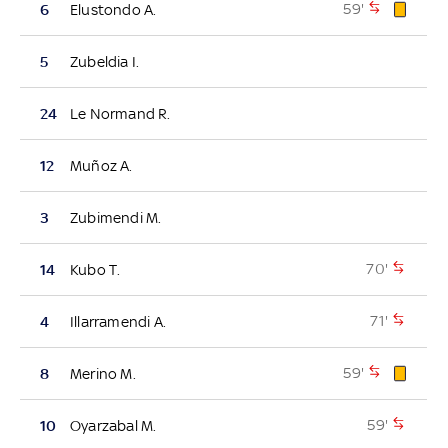
59'
6
Elustondo A.
5
Zubeldia I.
24
Le Normand R.
12
Muñoz A.
3
Zubimendi M.
70'
14
Kubo T.
71'
4
Illarramendi A.
59'
8
Merino M.
59'
10
Oyarzabal M.