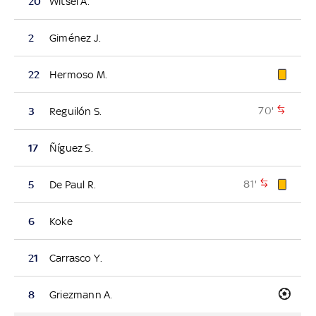
20
Witsel A.
2
Giménez J.
22
Hermoso M.
70'
3
Reguilón S.
17
Ñíguez S.
81'
5
De Paul R.
6
Koke
21
Carrasco Y.
8
Griezmann A.