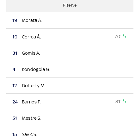
Riserve
19
Morata Á.
70'
10
Correa Á.
31
Gomis A.
4
Kondogbia G.
12
Doherty M.
81'
24
Barrios P.
51
Mestre S.
15
Savic S.