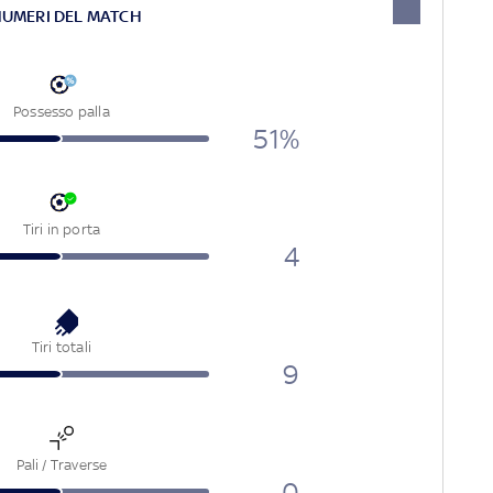
NUMERI DEL MATCH
Possesso palla
51%
Tiri in porta
4
Tiri totali
9
Pali / Traverse
0