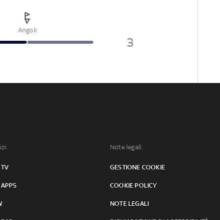
Angoli
3
izi:
Note legali:
 TV
GESTIONE COOKIE
 APPS
COOKIE POLICY
W
NOTE LEGALI