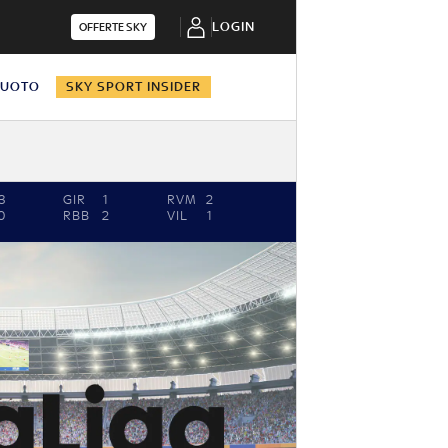
LOGIN
OFFERTE SKY
NUOTO
SKY SPORT INSIDER
3
GIR
1
RVM
2
0
RBB
2
VIL
1