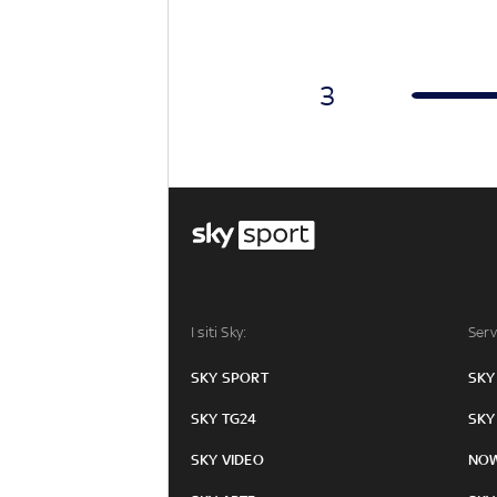
3
I siti Sky:
Serv
SKY SPORT
SKY
SKY TG24
SKY
SKY VIDEO
NO