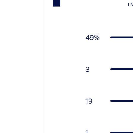
I 
49%
3
13
1