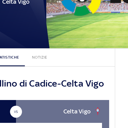
Celta Vigo
1 - 0
ATISTICHE
NOTIZIE
llino di Cadice-Celta Vigo
Celta Vigo
VS