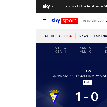
Esplora tutte le offerte S
In evidenza:
RI
CALCIO
LIGA
News
Calendar
GTF
2
ALM
0
V
OSA
1
VLL
0
E
LIGA
GIORNATA 37 - DOMENICA 28 MA
FINE
1 - 0