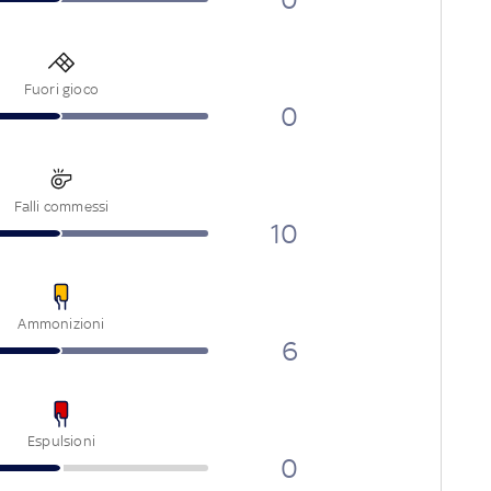
Fuori gioco
0
Falli commessi
10
Ammonizioni
6
Espulsioni
0