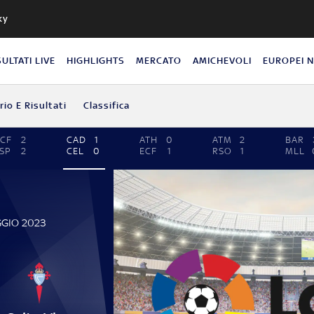
ky
SULTATI LIVE
HIGHLIGHTS
MERCATO
AMICHEVOLI
EUROPEI 
io E Risultati
Classifica
CF
2
CAD
1
ATH
0
ATM
2
BAR
SP
2
CEL
0
ECF
1
RSO
1
MLL
GGIO 2023