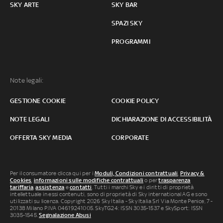
SKY ARTE
SKY BAR
SPAZI SKY
PROGRAMMI
Note legali:
GESTIONE COOKIE
COOKIE POLICY
NOTE LEGALI
DICHIARAZIONE DI ACCESSIBILITÀ
OFFERTA SKY MEDIA
CORPORATE
Per il consumatore clicca qui per i
Moduli, Condizioni contrattuali
,
Privacy &
Cookies
,
informazioni sulle modifiche contrattuali
o per
trasparenza
tariffaria
,
assistenza
e
contatti
. Tutti i marchi Sky e i diritti di proprietà
intellettuale in essi contenuti, sono di proprietà di Sky international AG e sono
utilizzati su licenza. Copyright 2026 Sky Italia - Sky Italia Srl Via Monte Penice, 7 -
20138 Milano P.IVA 04619241005. SkyTG24: ISSN 3035-1537 e SkySport: ISSN
3035-1545.
Segnalazione Abusi