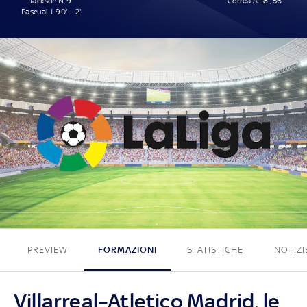
Jackson N. 9'
Correa Á. 18', 56'
Pascual J. 90' + 2'
2 - 2
PREVIEW
FORMAZIONI
STATISTICHE
NOTIZI
Villarreal–Atletico Madrid, le