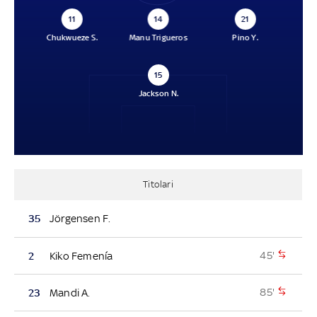
11
14
21
Chukwueze S.
Manu Trigueros
Pino Y.
15
Jackson N.
Titolari
35
Jörgensen F.
45'
2
Kiko Femenía
85'
23
Mandi A.