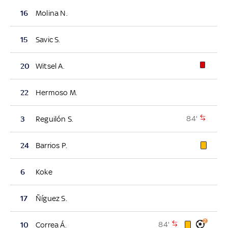
16
Molina N.
15
Savic S.
20
Witsel A.
22
Hermoso M.
84'
3
Reguilón S.
24
Barrios P.
6
Koke
17
Ñíguez S.
2
84'
10
Correa Á.