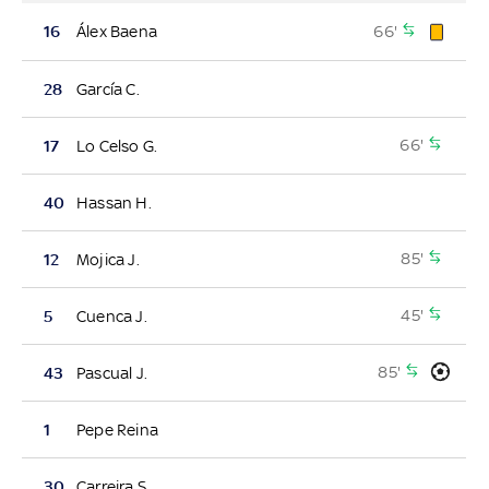
66'
16
Álex Baena
28
García C.
66'
17
Lo Celso G.
40
Hassan H.
85'
12
Mojica J.
45'
5
Cuenca J.
85'
43
Pascual J.
1
Pepe Reina
30
Carreira S.