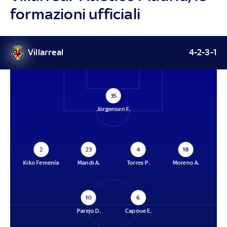
formazioni ufficiali
Villarreal
4-2-3-1
35
Jörgensen F.
2
23
4
18
Kiko Femenía
Mandi A.
Torres P.
Moreno A.
10
6
Parejo D.
Capoue E.