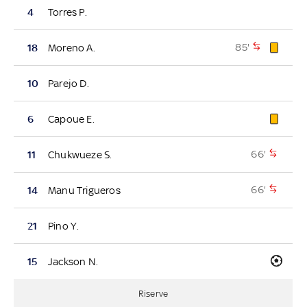
4
Torres P.
85'
18
Moreno A.
10
Parejo D.
6
Capoue E.
66'
11
Chukwueze S.
66'
14
Manu Trigueros
21
Pino Y.
15
Jackson N.
Riserve