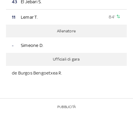
43
El Jebari S.
84'
11
Lemar T.
Allenatore
-
Simeone D.
Ufficiali di gara
de Burgos Bengoetxea R.
PUBBLICITÀ