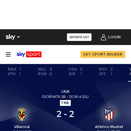
LOGIN
OFFERTE SKY
SKY SPORT INSIDER
RMA
1
MLL
3
OSA
2
RSO
2
ATH
1
RVM
0
GIR
1
SFC
1
LIGA
GIORNATA 38 - DOM 4 GIU
FINE
2 - 2
Villarreal
Atletico Madrid