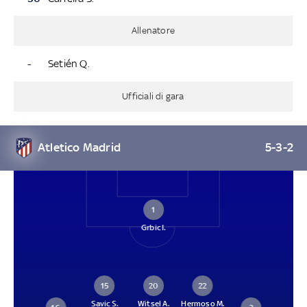
Allenatore
-
Setién Q.
Ufficiali di gara
Atletico Madrid
5-3-2
1
Grbic I.
15
20
22
Savic S.
Witsel A.
Hermoso M.