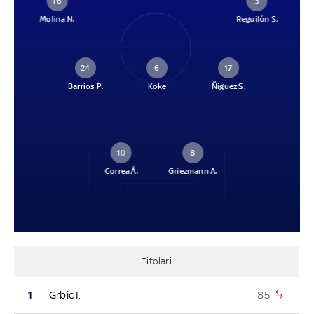
16
3
Molina N.
Reguilón S.
24
6
17
Barrios P.
Koke
Ñíguez S.
10
8
Correa Á.
Griezmann A.
Titolari
85'
1
Grbic I.