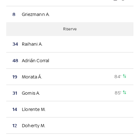
8
Griezmann A.
Riserve
34
Raihani A.
48
Adrián Corral
84'
19
Morata Á.
85'
31
Gomis A.
14
Llorente M.
12
Doherty M.