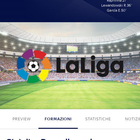
Raphinha 21'
Lewandowski R. 36'
García E. 50'
0 - 3
PREVIEW
FORMAZIONI
STATISTICHE
NOTIZI