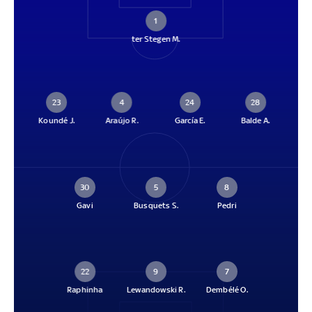
1
ter Stegen M.
23
4
24
28
Koundé J.
Araújo R.
García E.
Balde A.
30
5
8
Gavi
Busquets S.
Pedri
22
9
7
Raphinha
Lewandowski R.
Dembélé O.