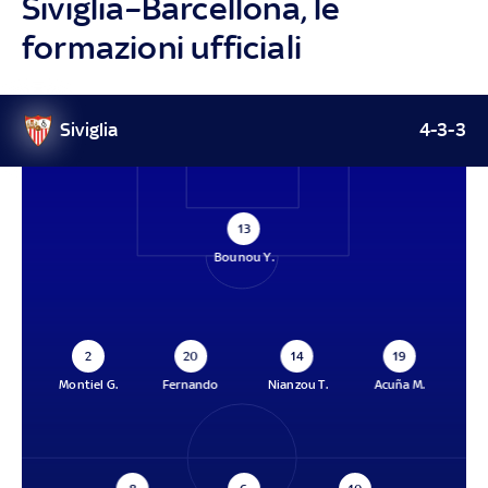
Siviglia–Barcellona, le
formazioni ufficiali
Siviglia
4-3-3
13
Bounou Y.
2
20
14
19
Montiel G.
Fernando
Nianzou T.
Acuña M.