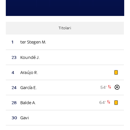
Titolari
1
ter Stegen M.
23
Koundé J.
4
Araújo R.
54'
24
García E.
64'
28
Balde A.
30
Gavi