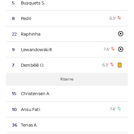
5
Busquets S.
63'
8
Pedri
22
Raphinha
74'
9
Lewandowski R.
63'
7
Dembélé O.
Riserve
15
Christensen A.
74'
10
Ansu Fati
36
Tenas A.