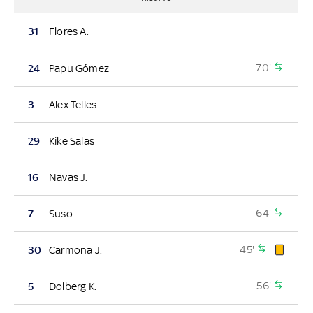
31
Flores A.
70'
24
Papu Gómez
3
Alex Telles
29
Kike Salas
16
Navas J.
64'
7
Suso
45'
30
Carmona J.
56'
5
Dolberg K.