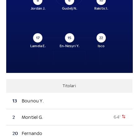
8
6
10
Jordán J.
Gudelj N.
Rakitic I.
17
15
22
Lamela E.
En-Nesyri Y.
Isco
Titolari
13
Bounou Y.
64'
2
Montiel G.
20
Fernando