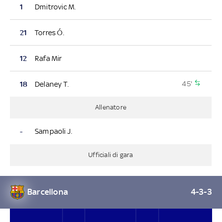
1
Dmitrovic M.
21
Torres Ó.
12
Rafa Mir
45'
18
Delaney T.
Allenatore
-
Sampaoli J.
Ufficiali di gara
Barcellona
4-3-3