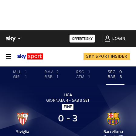
LOGIN
OFFERTE SKY
SKY SPORT INSIDER
MLL
1
RMA
2
RSO
1
SFC
0
GIR
1
RBB
1
ATM
1
BAR
3
LIGA
GIORNATA 4 - SAB 3 SET
FINE
0 - 3
Siviglia
Barcellona