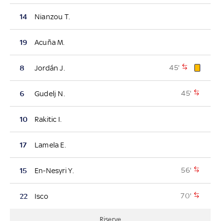
14
Nianzou T.
19
Acuña M.
45'
8
Jordán J.
45'
6
Gudelj N.
10
Rakitic I.
17
Lamela E.
56'
15
En-Nesyri Y.
70'
22
Isco
Riserve