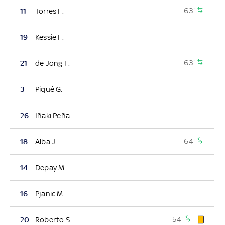
63'
11
Torres F.
19
Kessie F.
63'
21
de Jong F.
3
Piqué G.
26
Iñaki Peña
64'
18
Alba J.
14
Depay M.
16
Pjanic M.
54'
20
Roberto S.